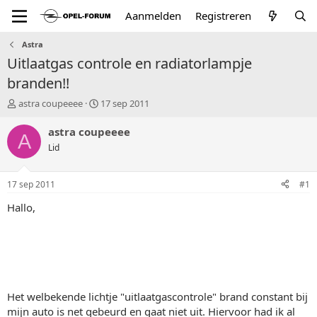
Aanmelden
Registreren
Astra
Uitlaatgas controle en radiatorlampje
branden!!
T
S
astra coupeeee
17 sep 2011
o
t
p
a
astra coupeeee
A
i
r
Lid
c
t
s
d
t
a
17 sep 2011
#1
a
t
r
u
Hallo,
t
m
e
r
Het welbekende lichtje "uitlaatgascontrole" brand constant bij
mijn auto is net gebeurd en gaat niet uit. Hiervoor had ik al