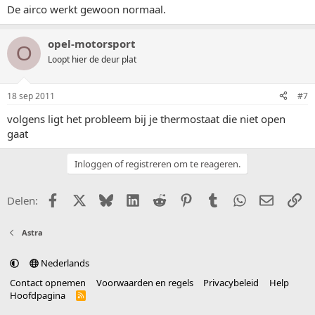
De airco werkt gewoon normaal.
opel-motorsport
O
Loopt hier de deur plat
18 sep 2011
#7
volgens ligt het probleem bij je thermostaat die niet open
gaat
Inloggen of registreren om te reageren.
Facebook
X (Twitter)
Bluesky
LinkedIn
Reddit
Pinterest
Tumblr
WhatsApp
E-mail
Li
Delen:
Astra
Nederlands
Contact opnemen
Voorwaarden en regels
Privacybeleid
Help
Hoofdpagina
R
S
S