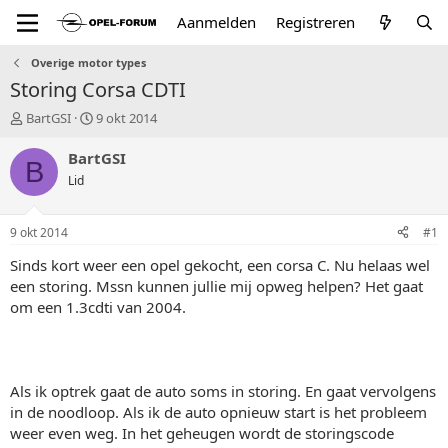
Aanmelden
Registreren
Overige motor types
Storing Corsa CDTI
T
S
BartGSI
9 okt 2014
o
t
p
a
BartGSI
B
i
r
Lid
c
t
s
d
t
a
9 okt 2014
#1
a
t
r
u
Sinds kort weer een opel gekocht, een corsa C. Nu helaas wel
t
m
een storing. Mssn kunnen jullie mij opweg helpen? Het gaat
e
om een 1.3cdti van 2004.
r
Als ik optrek gaat de auto soms in storing. En gaat vervolgens
in de noodloop. Als ik de auto opnieuw start is het probleem
weer even weg. In het geheugen wordt de storingscode