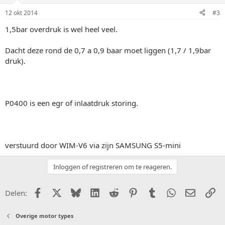
12 okt 2014
#3
1,5bar overdruk is wel heel veel.
Dacht deze rond de 0,7 a 0,9 baar moet liggen (1,7 / 1,9bar
druk).
P0400 is een egr of inlaatdruk storing.
verstuurd door WIM-V6 via zijn SAMSUNG S5-mini
Inloggen of registreren om te reageren.
Facebook
X (Twitter)
Bluesky
LinkedIn
Reddit
Pinterest
Tumblr
WhatsApp
E-mail
Li
Delen:
Overige motor types