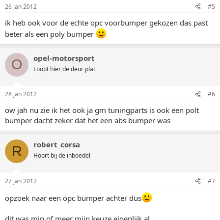
26 jan 2012
#5
ik heb ook voor de echte opc voorbumper gekozen das past
beter als een poly bumper
opel-motorsport
O
Loopt hier de deur plat
28 jan 2012
#6
ow jah nu zie ik het ook ja gm tuningparts is ook een polt
bumper dacht zeker dat het een abs bumper was
robert_corsa
R
Hoort bij de inboedel
27 jan 2012
#7
opzoek naar een opc bumper achter dus
dit was min of meer mijn keuze eigenlijk al.