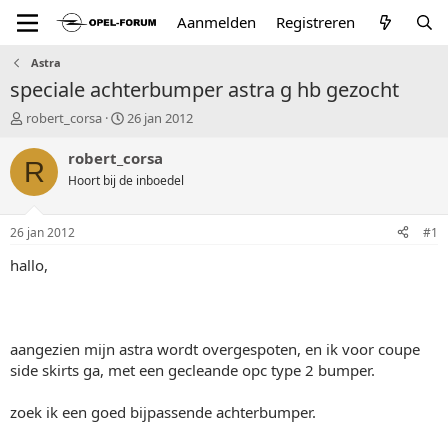
Aanmelden
Registreren
Astra
speciale achterbumper astra g hb gezocht
T
S
robert_corsa
26 jan 2012
o
t
p
a
robert_corsa
R
i
r
Hoort bij de inboedel
c
t
s
d
t
a
26 jan 2012
#1
a
t
r
u
hallo,
t
m
e
r
aangezien mijn astra wordt overgespoten, en ik voor coupe
side skirts ga, met een gecleande opc type 2 bumper.
zoek ik een goed bijpassende achterbumper.