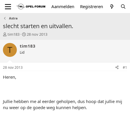
Aanmelden
Registreren
Astra
slecht starten en uitvallen.
T
S
tim183
28 nov 2013
o
t
p
a
tim183
T
i
r
Lid
c
t
s
d
t
a
28 nov 2013
#1
a
t
r
u
Heren,
t
m
e
r
Jullie hebben me al eerder geholpen, dus hoop dat jullie mij
nu weer op de goede weg kunnen helpen.