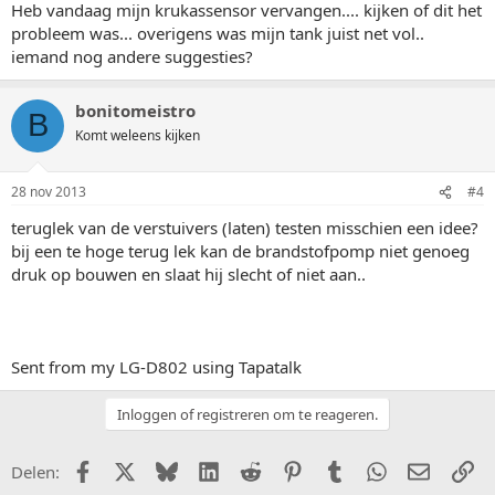
Heb vandaag mijn krukassensor vervangen.... kijken of dit het
probleem was... overigens was mijn tank juist net vol..
iemand nog andere suggesties?
bonitomeistro
B
Komt weleens kijken
28 nov 2013
#4
teruglek van de verstuivers (laten) testen misschien een idee?
bij een te hoge terug lek kan de brandstofpomp niet genoeg
druk op bouwen en slaat hij slecht of niet aan..
Sent from my LG-D802 using Tapatalk
Inloggen of registreren om te reageren.
Facebook
X (Twitter)
Bluesky
LinkedIn
Reddit
Pinterest
Tumblr
WhatsApp
E-mail
Li
Delen: