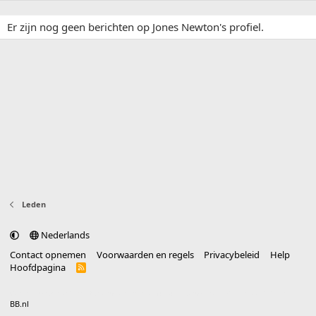
Er zijn nog geen berichten op Jones Newton's profiel.
Leden
Nederlands
Contact opnemen
Voorwaarden en regels
Privacybeleid
Help
Hoofdpagina
R
S
S
®
Community platform by XenForo
© 2010-2025 XenForo Ltd.
vertaald door
BB.nl