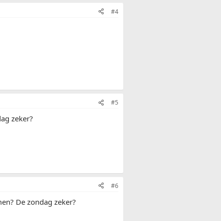
#4
#5
dag zeker?
#6
omen? De zondag zeker?