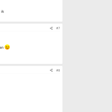
 ik
#7
aan
#8