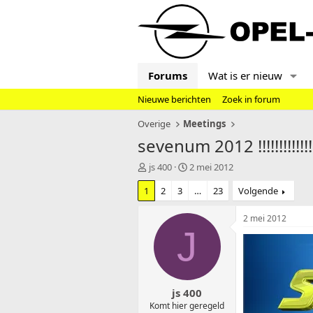
Forums
Wat is er nieuw
Nieuwe berichten
Zoek in forum
Overige
Meetings
sevenum 2012 !!!!!!!!!!!!!!!!
T
S
js 400
2 mei 2012
o
t
1
2
3
…
23
Volgende
p
a
i
r
c
t
2 mei 2012
s
d
J
t
a
a
t
r
u
t
m
js 400
e
r
Komt hier geregeld