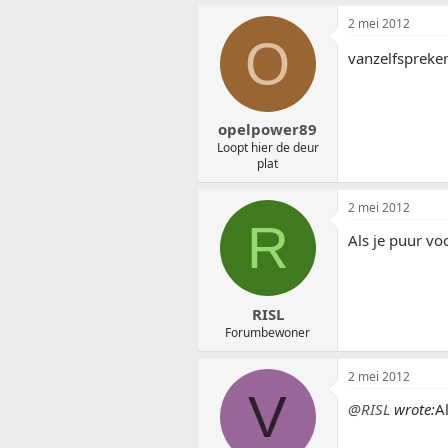
2 mei 2012
O
vanzelfspreke
opelpower89
Loopt hier de deur
plat
2 mei 2012
R
Als je puur v
RISL
Forumbewoner
2 mei 2012
V
@RISL
wrote:
A