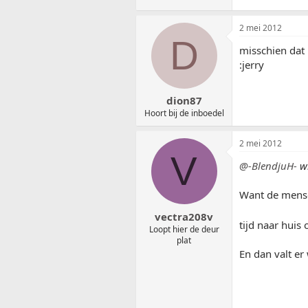
2 mei 2012
D
misschien dat 
:jerry
dion87
Hoort bij de inboedel
2 mei 2012
V
@-BlendjuH-
wr
Want de mense
vectra208v
tijd naar huis
Loopt hier de deur
plat
En dan valt er 