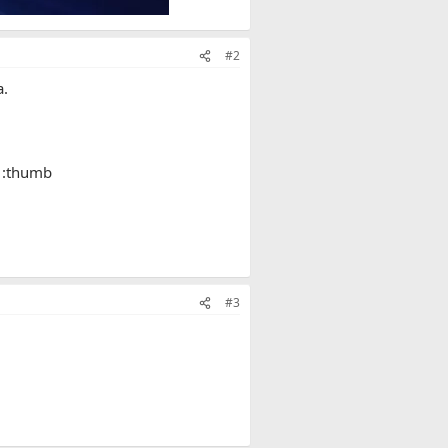
#2
a.
n :thumb
#3