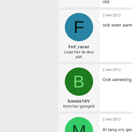
idd.
2 mei 2012
F
ook weer aanwe
FnF_racer
Loopt hier de deur
plat
2 mei 2012
B
Ook aanwezig.
bassie16V
Komt hier geregeld
2 mei 2012
M
Al lang vrij 