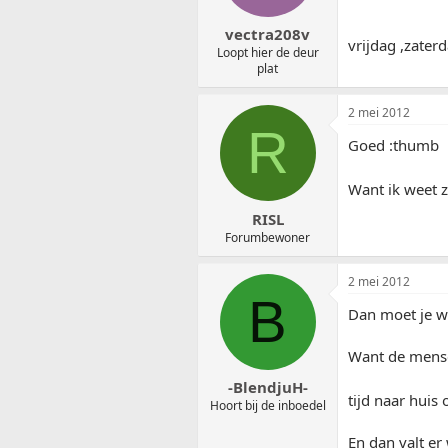
vectra208v
vrijdag ,zater
Loopt hier de deur
plat
2 mei 2012
R
Goed :thumb
Want ik weet 
RISL
Forumbewoner
2 mei 2012
B
Dan moet je we
Want de mense
-BlendjuH-
tijd naar huis
Hoort bij de inboedel
En dan valt er 