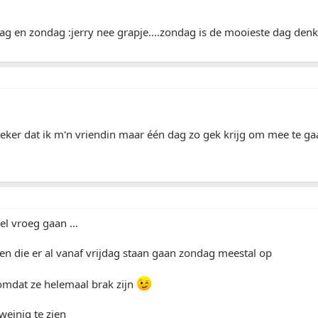
dag en zondag :jerry nee grapje....zondag is de mooieste dag denk
zeker dat ik m'n vriendin maar één dag zo gek krijg om mee te g
l vroeg gaan ...
n die er al vanaf vrijdag staan gaan zondag meestal op
 omdat ze helemaal brak zijn
weinig te zien