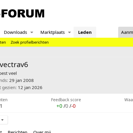
Downloads
Marktplaats
Leden
Aanm
hten
Zoek profielberichten
vectrav6
best veel
inds
29 jan 2008
t gezien
12 jan 2026
hten
Feedback score
Waa
1
+0
/
0
/
-0
t
Berichten
Over mij