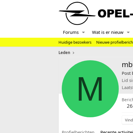
Forums
Wat is er nieuw
Huidige bezoekers
Nieuwe profielberic
Leden
mb
M
Post 
Lid s
Laats
Beric
26
Vind
Profielberichten
Recente activitei