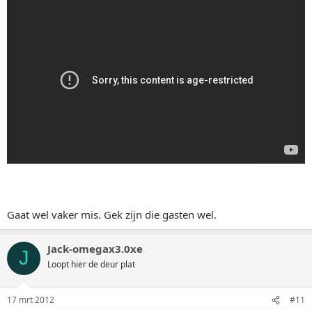
Gaat wel vaker mis. Gek zijn die gasten wel.
Jack-omegax3.0xe
J
Loopt hier de deur plat
17 mrt 2012
#11