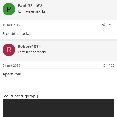
Paul GSi 16V
P
Komt weleens kijken
19 mrt 2012
#19
Sick dit :shock:
Robbie1974
R
Komt hier geregeld
21 mrt 2012
#20
Apart volk...
[youtube:28gdzvj9]