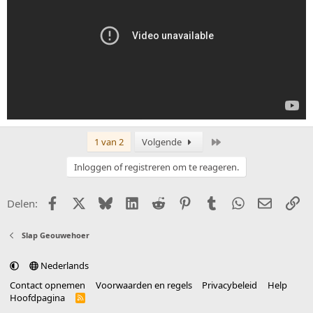
Laatste
1 van 2
Volgende
Inloggen of registreren om te reageren.
Facebook
X (Twitter)
Bluesky
LinkedIn
Reddit
Pinterest
Tumblr
WhatsApp
E-mail
Li
Delen:
Slap Geouwehoer
Nederlands
Contact opnemen
Voorwaarden en regels
Privacybeleid
Help
Hoofdpagina
R
S