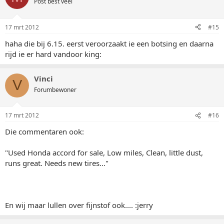
Post best veel
17 mrt 2012
#15
haha die bij 6.15. eerst veroorzaakt ie een botsing en daarna
rijd ie er hard vandoor king:
Vinci
V
Forumbewoner
17 mrt 2012
#16
Die commentaren ook:
"Used Honda accord for sale, Low miles, Clean, little dust,
runs great. Needs new tires..."
En wij maar lullen over fijnstof ook.... :jerry