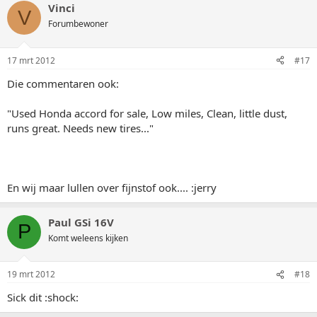
Vinci
V
Forumbewoner
17 mrt 2012
#17
Die commentaren ook:
"Used Honda accord for sale, Low miles, Clean, little dust,
runs great. Needs new tires..."
En wij maar lullen over fijnstof ook.... :jerry
Paul GSi 16V
P
Komt weleens kijken
19 mrt 2012
#18
Sick dit :shock: