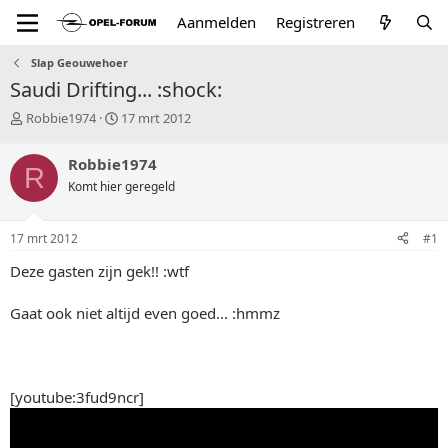
Aanmelden
Registreren
Slap Geouwehoer
Saudi Drifting... :shock:
T
S
Robbie1974
17 mrt 2012
o
t
p
a
Robbie1974
R
i
r
Komt hier geregeld
c
t
s
d
t
a
17 mrt 2012
#1
a
t
r
u
Deze gasten zijn gek!! :wtf
t
m
e
Gaat ook niet altijd even goed... :hmmz
r
[youtube:3fud9ncr]