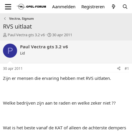
Aanmelden
Registreren
Vectra, Signum
RVS uitlaat
T
S
Paul Vectra gts 3.2 v6
30 apr 2011
o
t
p
a
Paul Vectra gts 3.2 v6
P
i
r
Lid
c
t
s
d
t
a
30 apr 2011
#1
a
t
r
u
Zijn er mensen die ervaring hebben met RVS uitlaten.
t
m
e
r
Welke bedrijven zijn aan te raden en welke zeker niet ??
Wat is het beste vanaf de KAT of alleen de achterste dempers