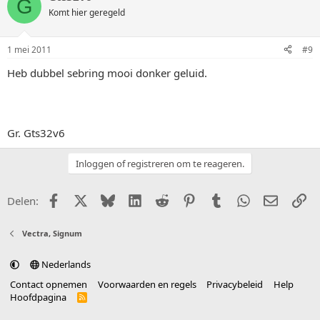
G
Komt hier geregeld
1 mei 2011
#9
Heb dubbel sebring mooi donker geluid.
Gr. Gts32v6
Inloggen of registreren om te reageren.
Facebook
X (Twitter)
Bluesky
LinkedIn
Reddit
Pinterest
Tumblr
WhatsApp
E-mail
Li
Delen:
Vectra, Signum
Nederlands
Contact opnemen
Voorwaarden en regels
Privacybeleid
Help
Hoofdpagina
R
S
S