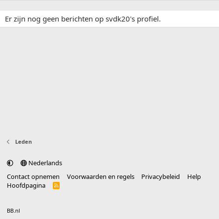
Er zijn nog geen berichten op svdk20's profiel.
Leden
Nederlands
Contact opnemen
Voorwaarden en regels
Privacybeleid
Help
Hoofdpagina
R
S
S
®
Community platform by XenForo
© 2010-2025 XenForo Ltd.
vertaald door
BB.nl