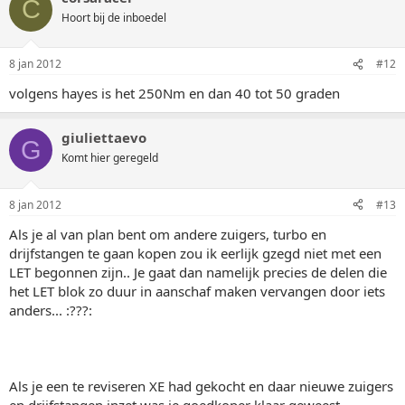
C
Hoort bij de inboedel
8 jan 2012
#12
volgens hayes is het 250Nm en dan 40 tot 50 graden
giuliettaevo
G
Komt hier geregeld
8 jan 2012
#13
Als je al van plan bent om andere zuigers, turbo en
drijfstangen te gaan kopen zou ik eerlijk gzegd niet met een
LET begonnen zijn.. Je gaat dan namelijk precies de delen die
het LET blok zo duur in aanschaf maken vervangen door iets
anders... :???:
Als je een te reviseren XE had gekocht en daar nieuwe zuigers
en drijfstangen inzet was je goedkoper klaar geweest