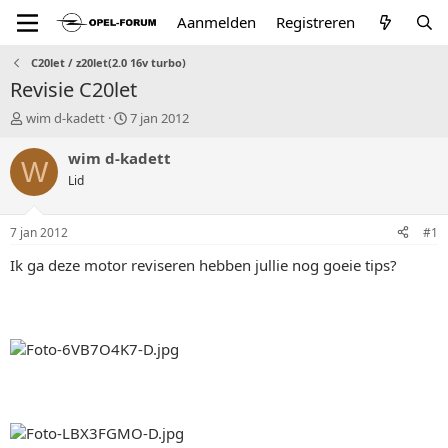
Aanmelden
Registreren
C20let / z20let(2.0 16v turbo)
Revisie C20let
T
S
wim d-kadett
7 jan 2012
o
t
p
a
wim d-kadett
W
i
r
Lid
c
t
s
d
t
a
7 jan 2012
#1
a
t
r
u
Ik ga deze motor reviseren hebben jullie nog goeie tips?
t
m
e
r