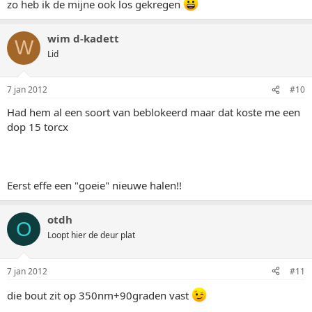
zo heb ik de mijne ook los gekregen
wim d-kadett
W
Lid
7 jan 2012
#10
Had hem al een soort van beblokeerd maar dat koste me een
dop 15 torcx
Eerst effe een "goeie" nieuwe halen!!
otdh
O
Loopt hier de deur plat
7 jan 2012
#11
die bout zit op 350nm+90graden vast