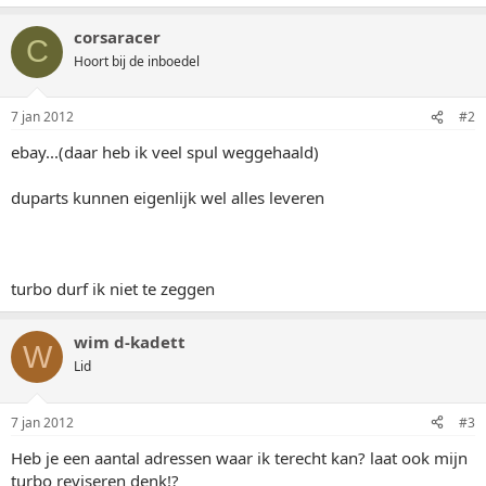
corsaracer
C
Hoort bij de inboedel
7 jan 2012
#2
ebay...(daar heb ik veel spul weggehaald)
duparts kunnen eigenlijk wel alles leveren
turbo durf ik niet te zeggen
wim d-kadett
W
Lid
7 jan 2012
#3
Heb je een aantal adressen waar ik terecht kan? laat ook mijn
turbo reviseren denk!?