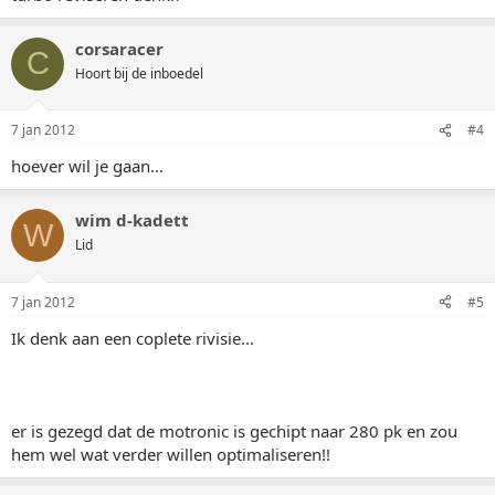
corsaracer
C
Hoort bij de inboedel
7 jan 2012
#4
hoever wil je gaan...
wim d-kadett
W
Lid
7 jan 2012
#5
Ik denk aan een coplete rivisie...
er is gezegd dat de motronic is gechipt naar 280 pk en zou
hem wel wat verder willen optimaliseren!!