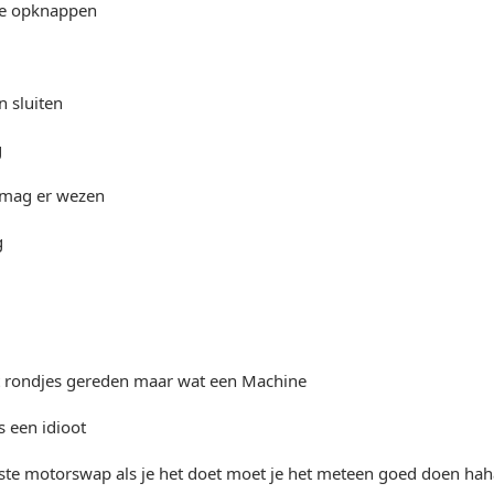
je opknappen
 sluiten
t mag er wezen
st rondjes gereden maar wat een Machine
s een idioot
rste motorswap als je het doet moet je het meteen goed doen hah