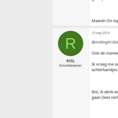
Maareh On top
10 sep 2014
R
@midnight bla
Ook de manier 
RISL
Ik vroeg me oo
Forumbewoner
achterbandjes
Risl, ik denk 
gaan (lees rec