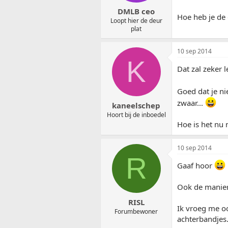
DMLB ceo
Hoe heb je de
Loopt hier de deur
plat
10 sep 2014
K
Dat zal zeker 
Goed dat je n
zwaar...
kaneelschep
Hoort bij de inboedel
Hoe is het nu
10 sep 2014
R
Gaaf hoor
Ook de manier 
RISL
Ik vroeg me oo
Forumbewoner
achterbandjes