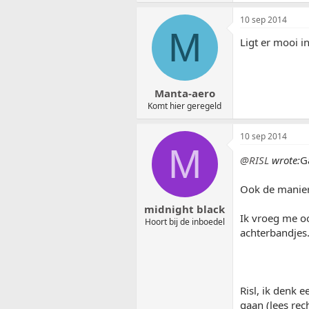
10 sep 2014
M
Ligt er mooi 
Manta-aero
Komt hier geregeld
10 sep 2014
M
@RISL
wrote:
G
Ook de manier 
midnight black
Ik vroeg me oo
Hoort bij de inboedel
achterbandjes
Risl, ik denk 
gaan (lees rec