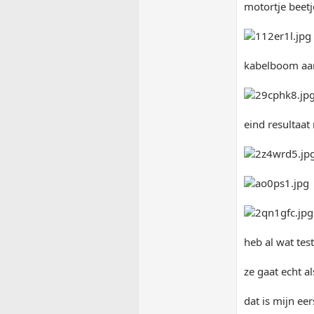
motortje beet
kabelboom aan
eind resultaa
heb al wat te
ze gaat echt al
dat is mijn ee