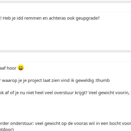
in! Heb je idd remmen en achteras ook geupgrade?
aaf hoor
waarop je je project laat zien vind ik geweldig :thumb
k af of je nu niet heel veel overstuur krijgt? Veel gewicht voori
.
eerder onderstuur: veel gewicht op de vooras wil in een bocht voora
htdoor)