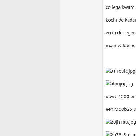
collega kwam 
kocht de kadett
en in de regen
maar wilde ooi
ouwe 1200 er u
een M50b25 u