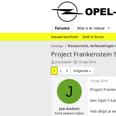
Forums
Wat is er nieuw
Nieuwe berichten
Zoek in forum
Overige
Restauratie, verbouwingen e
Project Frankenstein !
T
S
Joe-Kadett
10 sep 2014
o
t
1
2
3
Volgende
p
a
i
r
c
t
10 sep 2014
s
d
J
Project Franke
t
a
a
t
r
u
een Opel C kad
t
m
Joe-Kadett
e
heb altijd al 
r
Komt weleens kijken