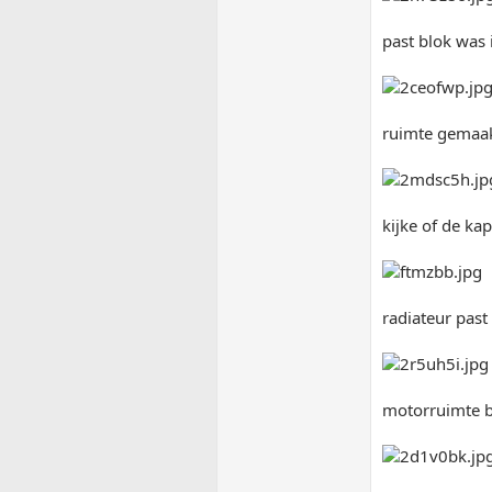
past blok was 
ruimte gemaak
kijke of de ka
radiateur pas
motorruimte b