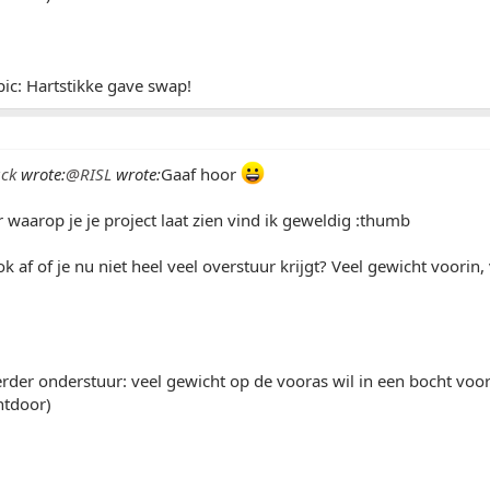
ic: Hartstikke gave swap!
ck
wrote:
@RISL
wrote:
Gaaf hoor
waarop je je project laat zien vind ik geweldig :thumb
k af of je nu niet heel veel overstuur krijgt? Veel gewicht voori
.
eerder onderstuur: veel gewicht op de vooras wil in een bocht voora
htdoor)