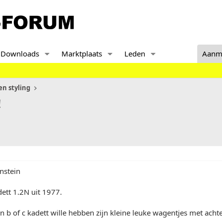
Downloads
Marktplaats
Leden
Aanm
n styling
!
nstein
ett 1.2N uit 1977.
een b of c kadett wille hebben zijn kleine leuke wagentjes met acht