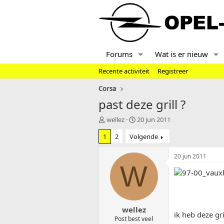
Forums
Wat is er nieuw
Recente activiteit
Registreer
Corsa
past deze grill ?
T
S
wellez
20 jun 2011
o
t
1
2
Volgende
p
a
i
r
c
t
20 jun 2011
s
d
W
t
a
a
t
r
u
t
m
wellez
e
ik heb deze gr
r
Post best veel