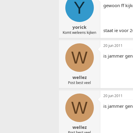
Y
gewoon ff kij
yorick
staat ie voor 
Komt weleens kijken
20 jun 2011
W
is jammer gen
wellez
Post best veel
20 jun 2011
W
is jammer gen
wellez
Post best veel