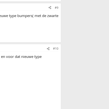
#9
 nieuwe type bumpers( met de zwarte
#10
r en voor dat nieuwe type