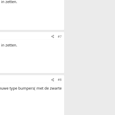
in zetten.
#7
in zetten.
#8
 nieuwe type bumpers( met de zwarte