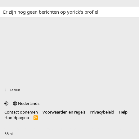
Er zijn nog geen berichten op yorick's profiel.
Leden
Nederlands
Contact opnemen
Voorwaarden en regels
Privacybeleid
Help
Hoofdpagina
R
S
S
®
Community platform by XenForo
© 2010-2025 XenForo Ltd.
vertaald door
BB.nl