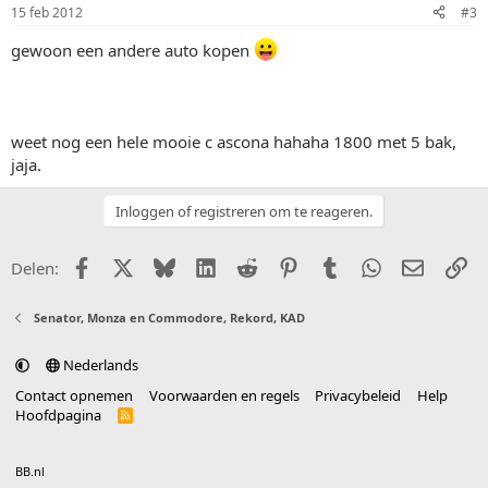
15 feb 2012
#3
gewoon een andere auto kopen
weet nog een hele mooie c ascona hahaha 1800 met 5 bak,
jaja.
Inloggen of registreren om te reageren.
Facebook
X (Twitter)
Bluesky
LinkedIn
Reddit
Pinterest
Tumblr
WhatsApp
E-mail
Li
Delen:
Senator, Monza en Commodore, Rekord, KAD
Nederlands
Contact opnemen
Voorwaarden en regels
Privacybeleid
Help
Hoofdpagina
R
S
S
®
Community platform by XenForo
© 2010-2025 XenForo Ltd.
vertaald door
BB.nl