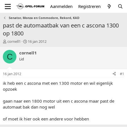
Aanmelden
Registreren
Senator, Monza en Commodore, Rekord, KAD
past de automaatbak van een c ascona 1300
op 1800
T
S
cornell1
16 jan 2012
o
t
p
a
cornell1
C
i
r
Lid
c
t
s
d
t
a
16 jan 2012
#1
a
t
r
u
ik heb een c ascona met een 1300 motor en wil eigenlijk
t
m
opzoek
e
r
gaan naar een 1800 motor uit een c ascona maar past de
automaat bak dan nog wel
of moet ik hier ook een andere voor hebben