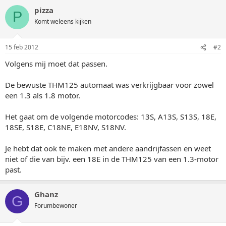
pizza
P
Komt weleens kijken
15 feb 2012
#2
Volgens mij moet dat passen.
De bewuste THM125 automaat was verkrijgbaar voor zowel
een 1.3 als 1.8 motor.
Het gaat om de volgende motorcodes: 13S, A13S, S13S, 18E,
18SE, S18E, C18NE, E18NV, S18NV.
Je hebt dat ook te maken met andere aandrijfassen en weet
niet of die van bijv. een 18E in de THM125 van een 1.3-motor
past.
Ghanz
G
Forumbewoner