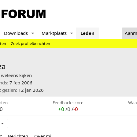
Downloads
Marktplaats
Leden
Aanm
hten
Zoek profielberichten
za
weleens kijken
inds
7 feb 2006
t gezien
12 jan 2026
hten
Feedback score
Waa
0
+0
/
0
/
-0
t
Berichten
Over mij