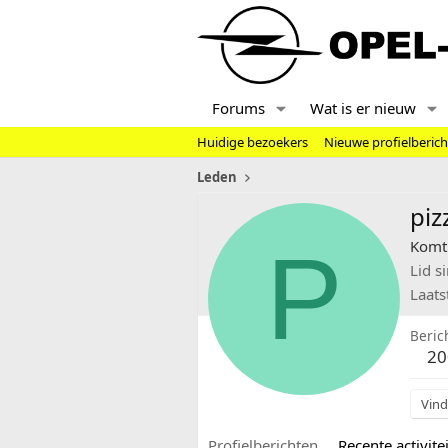
Forums
Wat is er nieuw
Huidige bezoekers
Nieuwe profielberic
Leden
piz
P
Komt 
Lid s
Laats
Beric
20
Vind
Profielberichten
Recente activitei