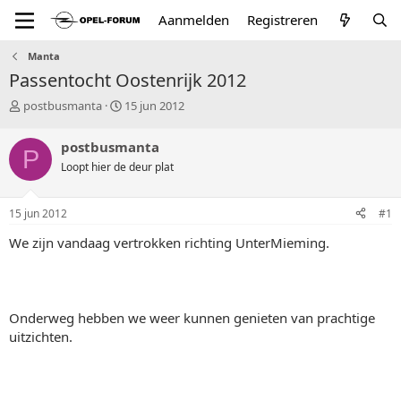
Aanmelden
Registreren
Manta
Passentocht Oostenrijk 2012
T
S
postbusmanta
15 jun 2012
o
t
p
a
postbusmanta
P
i
r
Loopt hier de deur plat
c
t
s
d
t
a
15 jun 2012
#1
a
t
r
u
We zijn vandaag vertrokken richting UnterMieming.
t
m
e
r
Onderweg hebben we weer kunnen genieten van prachtige
uitzichten.