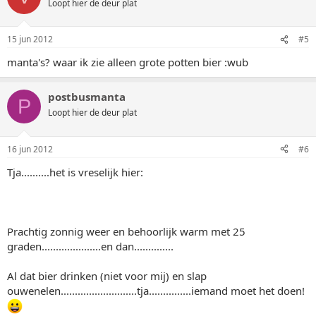
Loopt hier de deur plat
15 jun 2012
#5
manta's? waar ik zie alleen grote potten bier :wub
postbusmanta
P
Loopt hier de deur plat
16 jun 2012
#6
Tja..........het is vreselijk hier:
Prachtig zonnig weer en behoorlijk warm met 25
graden.....................en dan..............
Al dat bier drinken (niet voor mij) en slap
ouwenelen...........................tja...............iemand moet het doen!