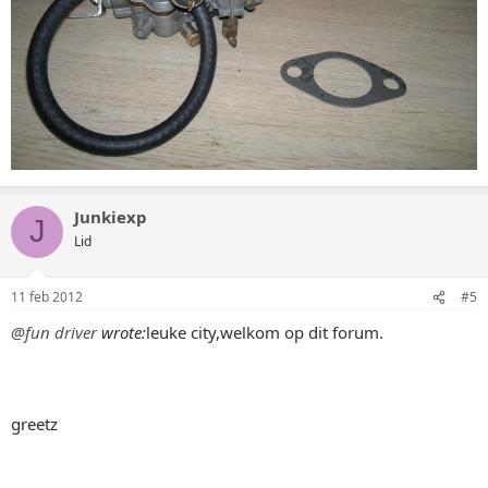
Junkiexp
J
Lid
11 feb 2012
#5
@fun driver
wrote:
leuke city,welkom op dit forum.
greetz