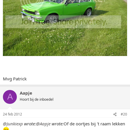
Mvg Patrick
Aapje
A
Hoort bij de inboedel
24 feb 2012
#20
@Junkiexp
wrote:
@Aapje
wrote:
Of de oortjes bij 't raam lekken