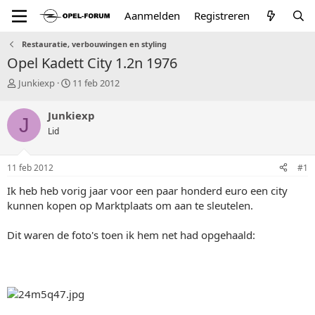
Aanmelden
Registreren
Restauratie, verbouwingen en styling
Opel Kadett City 1.2n 1976
T
S
Junkiexp
11 feb 2012
o
t
p
a
Junkiexp
J
i
r
Lid
c
t
s
d
t
a
11 feb 2012
#1
a
t
r
u
Ik heb heb vorig jaar voor een paar honderd euro een city
t
m
kunnen kopen op Marktplaats om aan te sleutelen.
e
r
Dit waren de foto's toen ik hem net had opgehaald: