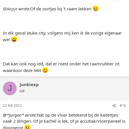
@Aapje
wrote:
Of de oortjes bij 't raam lekken
In elk geval leuke city, volgens mij ken ik de vorige eigenaar
wel
Dat kan ook nog idd, dat er roest onder het raamrubber zit
waardoor deze lekt
Junkiexp
J
Lid
22 feb 2012
#16
@*Jurgen* wrote:
Nat op de vloer betekend bij de kadettjes
vaak 2 dingen. Of je kachel is lek, of je accubak/vloerpaneel is
doorgerot