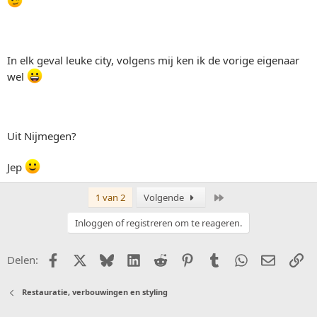
In elk geval leuke city, volgens mij ken ik de vorige eigenaar
wel
Uit Nijmegen?
Jep
Laatste
1 van 2
Volgende
Inloggen of registreren om te reageren.
Facebook
X (Twitter)
Bluesky
LinkedIn
Reddit
Pinterest
Tumblr
WhatsApp
E-mail
Li
Delen:
Restauratie, verbouwingen en styling