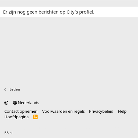
Er zijn nog geen berichten op City's profiel.
Leden
Nederlands
Contact opnemen
Voorwaarden en regels
Privacybeleid
Help
Hoofdpagina
R
S
S
®
Community platform by XenForo
© 2010-2025 XenForo Ltd.
vertaald door
BB.nl