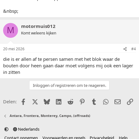
&nbsp;
motormuis012
M
Komt weleens kijken
20 mei 2026
#4
die is er allen af te persen samen met het blok waar de
bouten door heen gaan daar moet volgens mij ook een lager
in zitten
Inloggen of registreren om te reageren.
Facebook
X (Twitter)
Bluesky
LinkedIn
Reddit
Pinterest
Tumblr
WhatsApp
E-mail
Li
Delen:
Antara, Frontera, Monterey, Campo, (offroads)
Nederlands
Contact opnemen
Voorwaarden en regels
Privacybeleid
Help