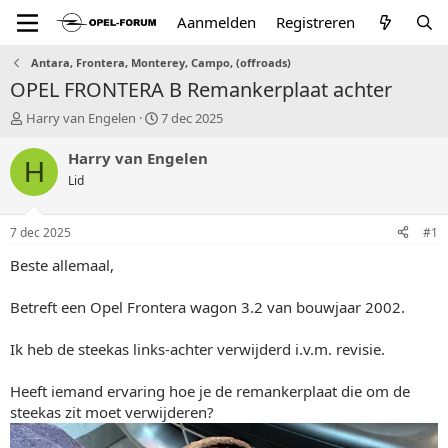
Aanmelden
Registreren
Antara, Frontera, Monterey, Campo, (offroads)
OPEL FRONTERA B Remankerplaat achter
T
S
Harry van Engelen
7 dec 2025
o
t
p
a
Harry van Engelen
H
i
r
Lid
c
t
s
d
t
a
7 dec 2025
#1
a
t
r
u
Beste allemaal,
t
m
e
Betreft een Opel Frontera wagon 3.2 van bouwjaar 2002.
r
Ik heb de steekas links-achter verwijderd i.v.m. revisie.
Heeft iemand ervaring hoe je de remankerplaat die om de
steekas zit moet verwijderen?