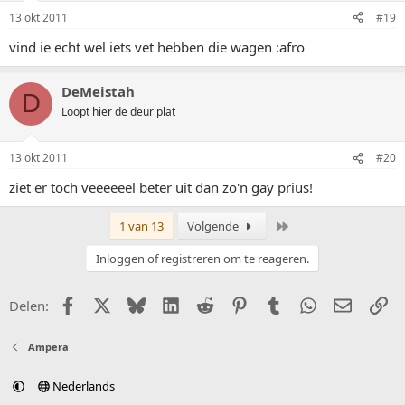
13 okt 2011
#19
vind ie echt wel iets vet hebben die wagen :afro
DeMeistah
D
Loopt hier de deur plat
13 okt 2011
#20
ziet er toch veeeeeel beter uit dan zo'n gay prius!
Laatste
1 van 13
Volgende
Inloggen of registreren om te reageren.
Facebook
X (Twitter)
Bluesky
LinkedIn
Reddit
Pinterest
Tumblr
WhatsApp
E-mail
Li
Delen:
Ampera
Nederlands