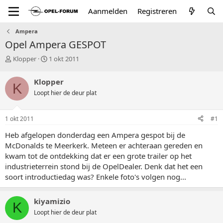
Aanmelden
Registreren
Ampera
Opel Ampera GESPOT
T
S
Klopper
1 okt 2011
o
t
p
a
Klopper
K
i
r
Loopt hier de deur plat
c
t
s
d
t
a
1 okt 2011
#1
a
t
r
u
Heb afgelopen donderdag een Ampera gespot bij de
t
m
McDonalds te Meerkerk. Meteen er achteraan gereden en
e
kwam tot de ontdekking dat er een grote trailer op het
r
industrieterrein stond bij de OpelDealer. Denk dat het een
soort introductiedag was? Enkele foto's volgen nog...
kiyamizio
K
Loopt hier de deur plat