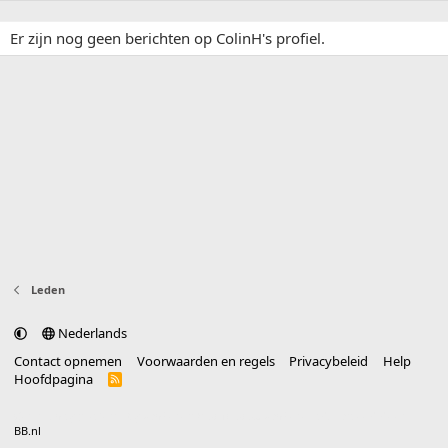
Er zijn nog geen berichten op ColinH's profiel.
Leden
Nederlands
Contact opnemen
Voorwaarden en regels
Privacybeleid
Help
Hoofdpagina
R
S
S
®
Community platform by XenForo
© 2010-2025 XenForo Ltd.
vertaald door
BB.nl