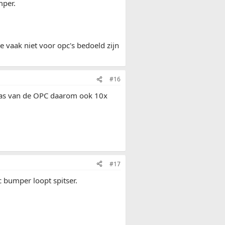
mper.
e vaak niet voor opc's bedoeld zijn
#16
 gaas van de OPC daarom ook 10x
#17
pc bumper loopt spitser.