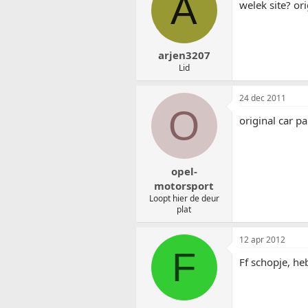
A
welek site? or
arjen3207
Lid
24 dec 2011
O
original car pa
opel-
motorsport
Loopt hier de deur
plat
12 apr 2012
F
Ff schopje, he