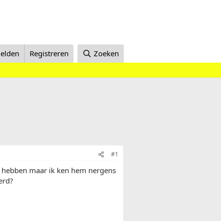
elden
Registreren
Zoeken
#1
rop hebben maar ik ken hem nergens
erd?