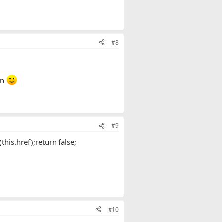
#8
an
#9
his.href);return false;
#10