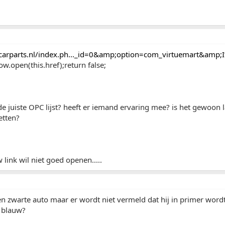
alcarparts.nl/index.ph..._id=0&amp;option=com_virtuemart&amp;
w.open(this.href);return false;
s de juiste OPC lijst? heeft er iemand ervaring mee? is het gewoon
etten?
 link wil niet goed openen.....
n zwarte auto maar er wordt niet vermeld dat hij in primer wordt
 blauw?