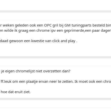
ar weken geleden ook een OPC gril bij GM tuningparts besteld b
en wilde ik graag een chrome ipv een geprimerde,een paar dagen 
daad gewoon een kwestie van click and play .
 je eigen chromelijst niet overzetten dan?
ff.leuk om een plaatje ervan neer te zetten. Ik moet ook een chro
oe dat eruit ziet.