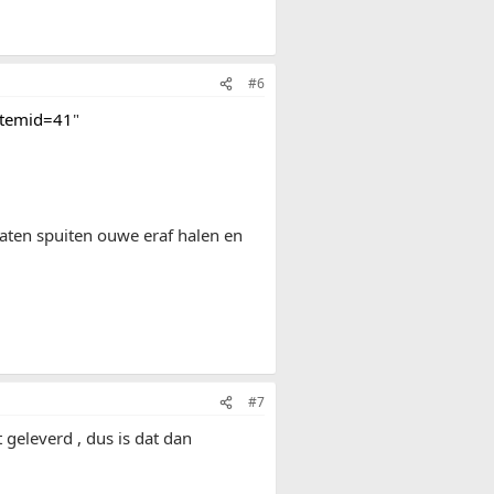
#6
Itemid=41
"
 laten spuiten ouwe eraf halen en
#7
 geleverd , dus is dat dan