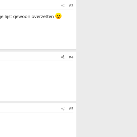
#3
n je lijst gewoon overzetten
#4
#5