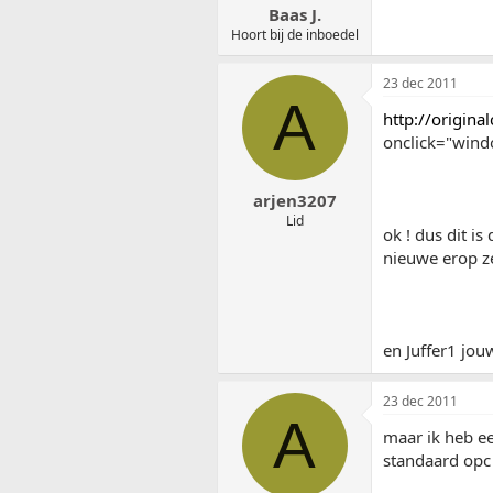
Baas J.
Hoort bij de inboedel
23 dec 2011
A
http://origin
onclick="windo
arjen3207
Lid
ok ! dus dit i
nieuwe erop z
en Juffer1 jouw
23 dec 2011
A
maar ik heb ee
standaard opc