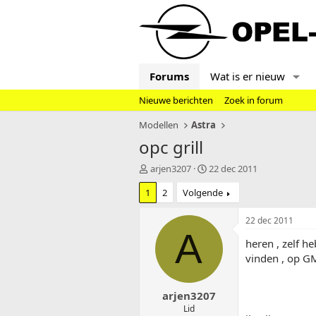
Forums
Wat is er nieuw
Nieuwe berichten
Zoek in forum
Modellen
Astra
opc grill
T
S
arjen3207
22 dec 2011
o
t
1
2
Volgende
p
a
i
r
c
t
22 dec 2011
s
d
A
heren , zelf h
t
a
a
t
vinden , op GM
r
u
t
m
arjen3207
e
r
Lid