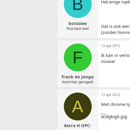
B
Het enige nadee
botssiee
Dat is ook een
Post best veel
(zonder honin
13 apr 2012
F
Ik kan in verl
mooier
frank de jonge
Komt hier geregeld
13 apr 2012
A
Met chrome lijs
Astra H OPC-