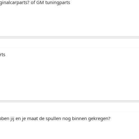
iginalcarparts? of GM tuningparts
rts
bben jij en je maat de spullen nog binnen gekregen?