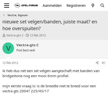
Aanmelden
Registreren
Vectra, Signum
nieuwe set velgen/banden, juiste maat? en
hoe overspuiten?
T
S
Vectra-gts C
12 feb 2012
o
t
p
a
Vectra-gts C
V
i
r
Post best veel
c
t
s
d
t
a
12 feb 2012
#1
a
t
r
u
ik heb dus net een set velgen aangeschaft met banden van
t
m
bridgestone nog een mooi 6mm profiel.
e
r
mijn eerste vraag is: is de breedte niet te breed voor een
vectra gts 2004? 225/45/17