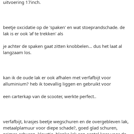
uitvoering 17inch.
beetje oxcidatie op de 'spaken' en wat stoeprandschade. de
lak is er ook 'af te trekken' als
je achter de spaken gaat zitten knobbelen... dus het laat al
langzaam los.
kan ik de oude lak er ook afhalen met verfafbijt voor
alluminium? heb ik toevallig liggen en gebruikt voor
een carterkap van de scooter, werkte perfect..
verfafbijt, krasjes beetje wegschuren en de overgebleven lak,
metaalplamuur voor diepe schade?, goed glad schuren,
primer, schuren, kleurtje, blanke lak een aantal keer voor de