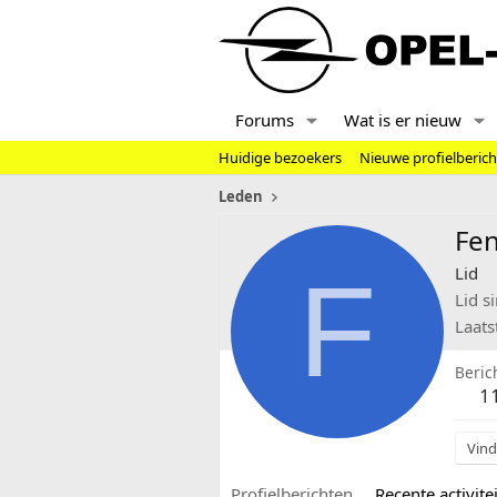
Forums
Wat is er nieuw
Huidige bezoekers
Nieuwe profielberic
Leden
Fe
F
Lid
Lid s
Laats
Beric
1
Vind
Profielberichten
Recente activitei