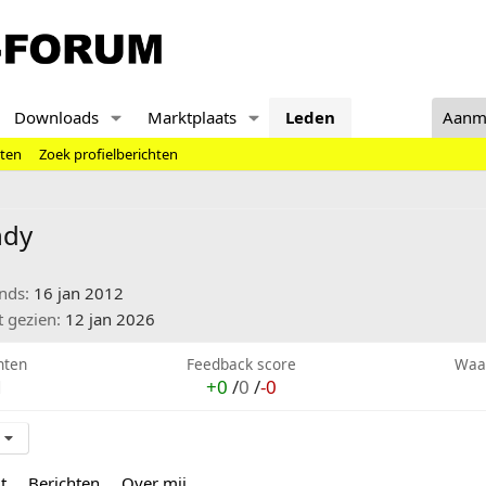
Downloads
Marktplaats
Leden
Aanm
hten
Zoek profielberichten
ndy
inds
16 jan 2012
t gezien
12 jan 2026
hten
Feedback score
Waa
1
+0
/
0
/
-0
t
Berichten
Over mij