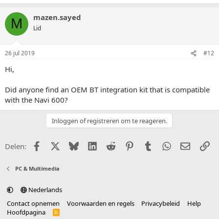
mazen.sayed
M
Lid
26 jul 2019
#12
Hi,
Did anyone find an OEM BT integration kit that is compatible
with the Navi 600?
Inloggen of registreren om te reageren.
Facebook
X (Twitter)
Bluesky
LinkedIn
Reddit
Pinterest
Tumblr
WhatsApp
E-mail
Li
Delen:
PC & Multimedia
Nederlands
Contact opnemen
Voorwaarden en regels
Privacybeleid
Help
Hoofdpagina
R
S