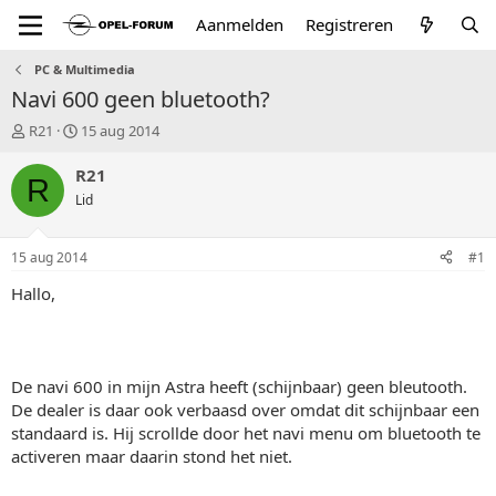
Aanmelden
Registreren
PC & Multimedia
Navi 600 geen bluetooth?
T
S
R21
15 aug 2014
o
t
p
a
R21
R
i
r
Lid
c
t
s
d
t
a
15 aug 2014
#1
a
t
r
u
Hallo,
t
m
e
r
De navi 600 in mijn Astra heeft (schijnbaar) geen bleutooth.
De dealer is daar ook verbaasd over omdat dit schijnbaar een
standaard is. Hij scrollde door het navi menu om bluetooth te
activeren maar daarin stond het niet.