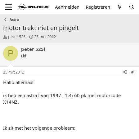
Aanmelden
Registreren
Astra
motor trekt niet en pingelt
T
S
peter 525i
25 mrt 2012
o
t
p
a
peter 525i
P
i
r
Lid
c
t
s
d
t
a
25 mrt 2012
#1
a
t
r
u
Hallo allemaal
t
m
e
ik heb een astra f van 1997 , 1.4i 60 pk met motorcode
r
X14NZ.
Ik zit met het volgende probleem: