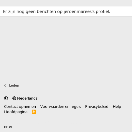
Er zijn nog geen berichten op jeroenmarees's profiel.
Leden
Nederlands
Contact opnemen
Voorwaarden en regels
Privacybeleid
Help
Hoofdpagina
R
S
S
®
Community platform by XenForo
© 2010-2025 XenForo Ltd.
vertaald door
BB.nl