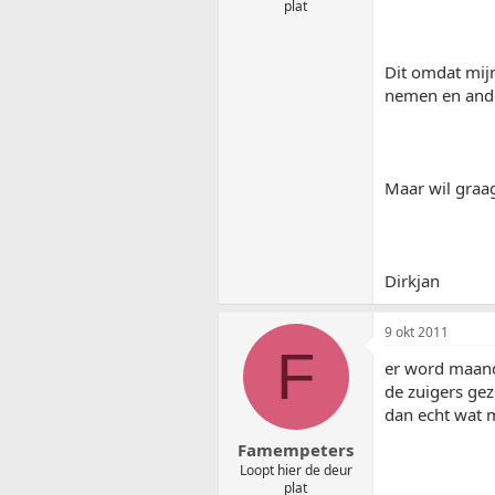
plat
Dit omdat mijn
nemen en ander
Maar wil graag
Dirkjan
9 okt 2011
F
er word maand
de zuigers gez
dan echt wat m
Famempeters
Loopt hier de deur
plat