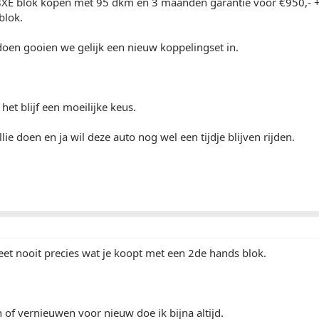
XE blok kopen met 95 dkm en 3 maanden garantie voor €950,- + €
blok.
doen gooien we gelijk een nieuw koppelingset in.
het blijf een moeilijke keus.
lie doen en ja wil deze auto nog wel een tijdje blijven rijden.
weet nooit precies wat je koopt met een 2de hands blok.
 of vernieuwen voor nieuw doe ik bijna altijd.