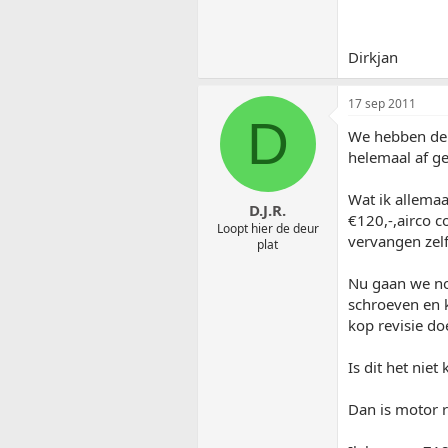
Dirkjan
17 sep 2011
D
We hebben de a
helemaal af g
Wat ik allemaa
D.J.R.
€120,-,airco c
Loopt hier de deur
vervangen zelf
plat
Nu gaan we nog
schroeven en k
kop revisie do
Is dit het nie
Dan is motor r