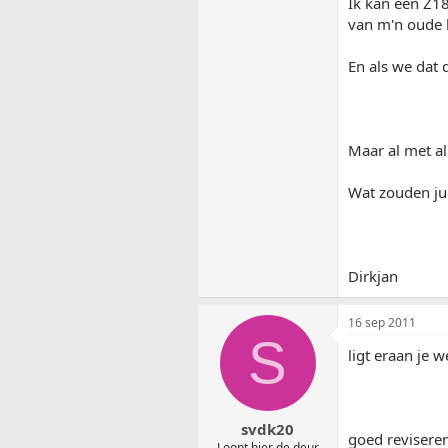
Ik kan een Z18
van m'n oude 
En als we dat 
Maar al met al 
Wat zouden jul
Dirkjan
16 sep 2011
S
ligt eraan je 
svdk20
goed reviseren
Loopt hier de deur