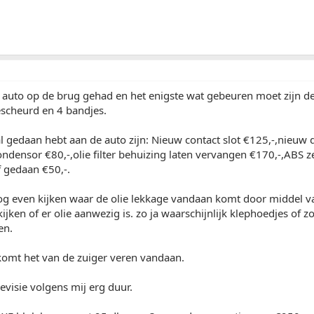
uto op de brug gehad en het enigste wat gebeuren moet zijn de s
escheurd en 4 bandjes.
l gedaan hebt aan de auto zijn: Nieuw contact slot €125,-,nieuw 
ondensor €80,-,olie filter behuizing laten vervangen €170,-,ABS z
 gedaan €50,-.
 even kijken waar de olie lekkage vandaan komt door middel van i
ijken of er olie aanwezig is. zo ja waarschijnlijk klephoedjes of 
en.
t komt het van de zuiger veren vandaan.
evisie volgens mij erg duur.