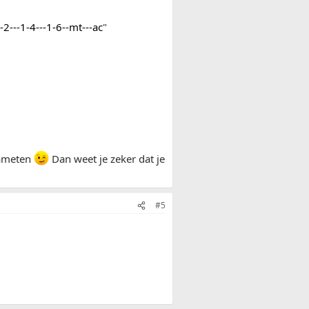
---1-4---1-6--mt---ac
"
 nameten
Dan weet je zeker dat je
#5