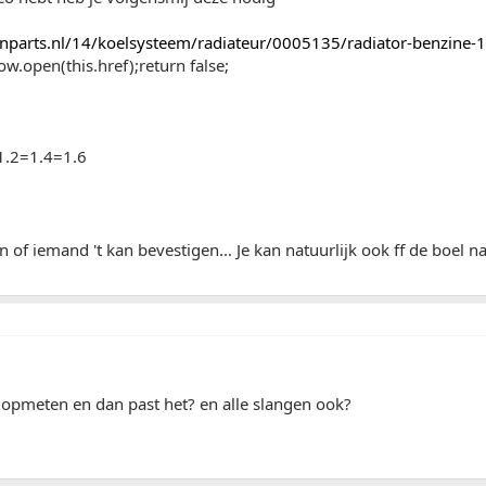
nparts.nl/14/koelsysteem/radiateur/0005135/radiator-benzine-1-2
w.open(this.href);return false;
 1.2=1.4=1.6
 of iemand 't kan bevestigen... Je kan natuurlijk ook ff de boel
 opmeten en dan past het? en alle slangen ook?