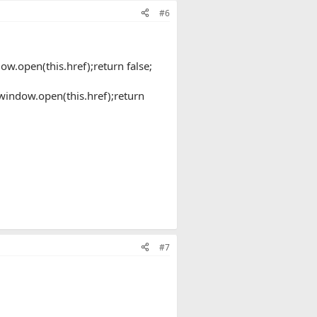
#6
ow.open(this.href);return false;
"window.open(this.href);return
#7