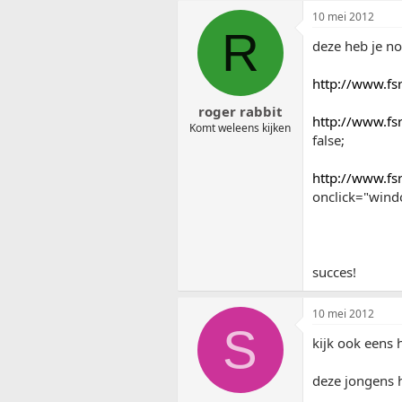
10 mei 2012
R
deze heb je n
http://www.fs
roger rabbit
http://www.fs
Komt weleens kijken
false;
http://www.fs
onclick="windo
succes!
10 mei 2012
S
kijk ook eens h
deze jongens 