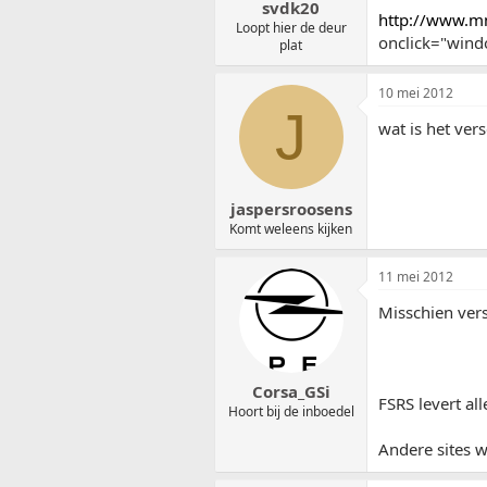
svdk20
http://www.m
Loopt hier de deur
onclick="windo
plat
10 mei 2012
J
wat is het ver
jaspersroosens
Komt weleens kijken
11 mei 2012
Misschien vers
Corsa_GSi
FSRS levert al
Hoort bij de inboedel
Andere sites w