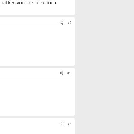
an pakken voor het te kunnen
#2
#3
#4