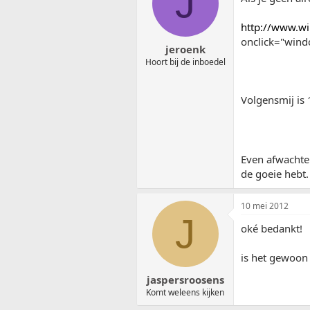
J
http://www.wi
onclick="windo
jeroenk
Hoort bij de inboedel
Volgensmij is
Even afwachten
de goeie hebt.
10 mei 2012
J
oké bedankt!
is het gewoon
jaspersroosens
Komt weleens kijken