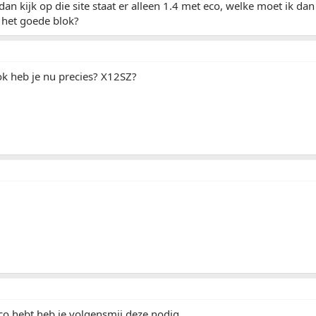
 dan kijk op die site staat er alleen 1.4 met eco, welke moet ik d
 het goede blok?
k heb je nu precies? X12SZ?
rco hebt heb je volgensmij deze nodig