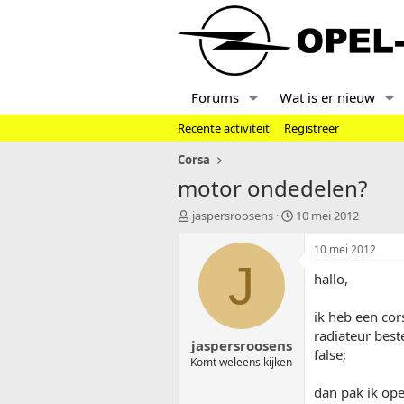
Forums
Wat is er nieuw
Recente activiteit
Registreer
Corsa
motor ondedelen?
T
S
jaspersroosens
10 mei 2012
o
t
p
a
10 mei 2012
i
r
J
hallo,
c
t
s
d
t
a
ik heb een cor
a
t
radiateur best
jaspersroosens
r
u
false;
t
m
Komt weleens kijken
e
dan pak ik op
r