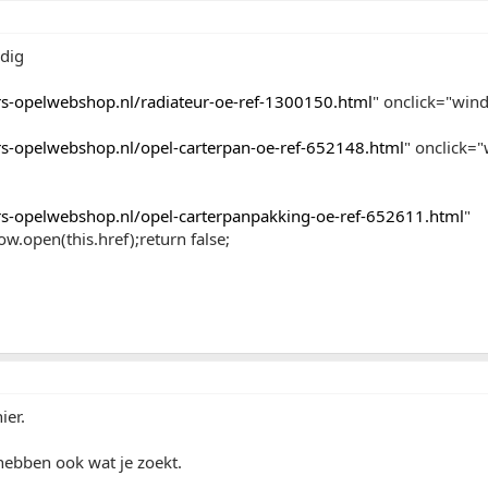
odig
rs-opelwebshop.nl/radiateur-oe-ref-1300150.html
" onclick="wind
rs-opelwebshop.nl/opel-carterpan-oe-ref-652148.html
" onclick=
rs-opelwebshop.nl/opel-carterpanpakking-oe-ref-652611.html
"
w.open(this.href);return false;
ier.
hebben ook wat je zoekt.