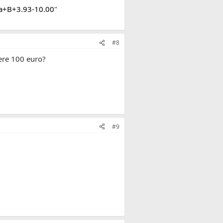
a+B+3.93-10.00
"
#8
dere 100 euro?
#9