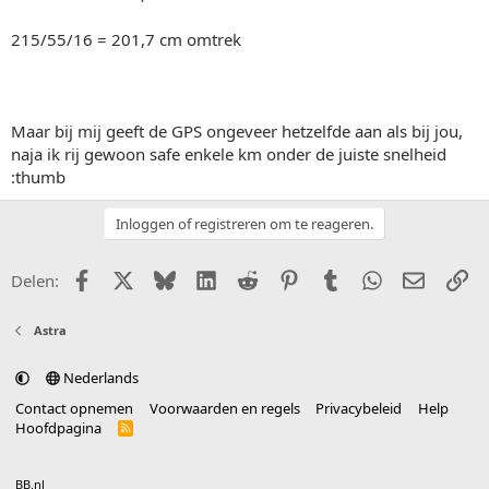
215/55/16 = 201,7 cm omtrek
Maar bij mij geeft de GPS ongeveer hetzelfde aan als bij jou,
naja ik rij gewoon safe enkele km onder de juiste snelheid
:thumb
Inloggen of registreren om te reageren.
Facebook
X (Twitter)
Bluesky
LinkedIn
Reddit
Pinterest
Tumblr
WhatsApp
E-mail
Li
Delen:
Astra
Nederlands
Contact opnemen
Voorwaarden en regels
Privacybeleid
Help
Hoofdpagina
R
S
S
®
Community platform by XenForo
© 2010-2025 XenForo Ltd.
vertaald door
BB.nl