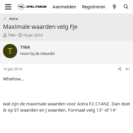
Aanmelden
Registreren
Astra
Maximale waarden velg Fje
T
S
TWA
19 jan 2014
o
t
p
a
TWA
T
i
r
Hoort bij de inboedel
c
t
s
d
t
a
19 jan 2014
#1
a
t
r
u
Whellow...
t
m
e
r
wat zijn de maximale waarden voor Astra F2 C14NZ. Dan doel
ik op ET waarden en J waarden. Formaat velg 13" of 14"