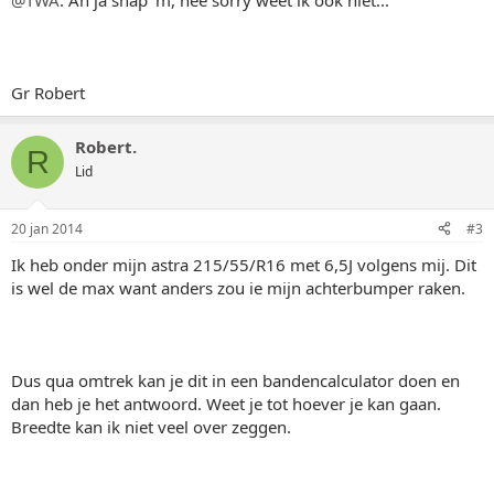
@TWA
: Ah ja snap 'm, nee sorry weet ik ook niet...
Gr Robert
Robert.
R
Lid
20 jan 2014
#3
Ik heb onder mijn astra 215/55/R16 met 6,5J volgens mij. Dit
is wel de max want anders zou ie mijn achterbumper raken.
Dus qua omtrek kan je dit in een bandencalculator doen en
dan heb je het antwoord. Weet je tot hoever je kan gaan.
Breedte kan ik niet veel over zeggen.