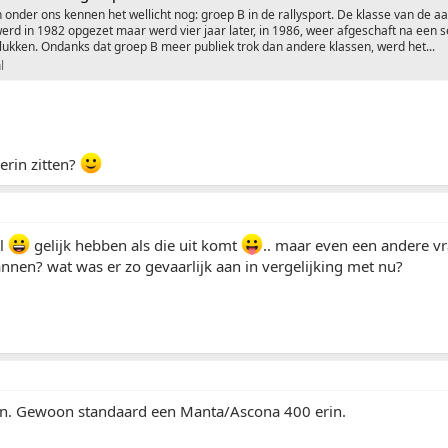
 onder ons kennen het wellicht nog: groep B in de rallysport. De klasse van de 
rd in 1982 opgezet maar werd vier jaar later, in 1986, weer afgeschaft na een s
lukken. Ondanks dat groep B meer publiek trok dan andere klassen, werd het...
l
erin zitten?
el
gelijk hebben als die uit komt
.. maar even een andere v
annen? wat was er zo gevaarlijk aan in vergelijking met nu?
ijn. Gewoon standaard een Manta/Ascona 400 erin.