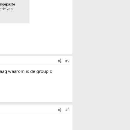
aangepaste
erie van
#2
raag waarom is de group b
#3