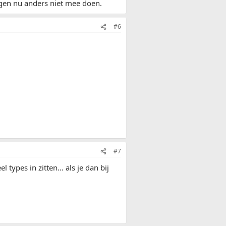
ogen nu anders niet mee doen.
#6
#7
ypes in zitten... als je dan bij