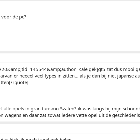
k voor de pc?
220&amp;tid=145544&amp;author=Kale gek]gt5 zat dus mooi gee
van er heeeel veel types in zitten... als je dan bij niet japanse a
itten[/rquote]
el alle opels in gran turismo 5zaten? ik was langs bij mijn schoon
n wagens en daar zat zowat iedere vette opel uit de geschiedenis 
ja dus kick, ik ga dat spel ook halen