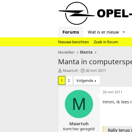
Forums
Wat is er nieuw
Nieuwe berichten
Zoek in forum
Modellen
Manta
Manta in computerspe
T
S
Maartuh
30 mrt 2011
o
t
1
2
Volgende
p
a
i
r
c
t
30 mrt 2011
s
d
M
Hmm, ik lees n
t
a
a
t
r
u
t
m
Maartuh
e
r
Komt hier geregeld
Rally terug