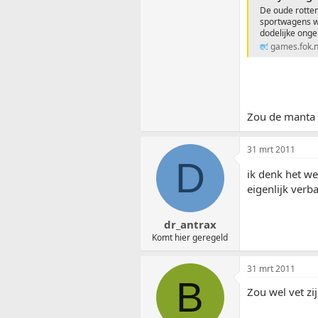
De oude rotten
sportwagens we
dodelijke onge
games.fok.n
Zou de manta 
31 mrt 2011
D
ik denk het w
eigenlijk verb
dr_antrax
Komt hier geregeld
31 mrt 2011
B
Zou wel vet z