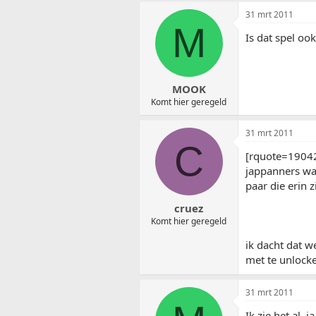
31 mrt 2011
M
Is dat spel oo
MOOK
Komt hier geregeld
31 mrt 2011
C
[rquote=1904
jappanners waar
paar die erin z
cruez
Komt hier geregeld
ik dacht dat w
met te unlocke
31 mrt 2011
Ik zie het al, 