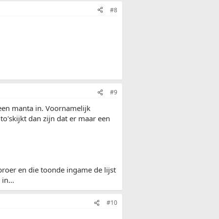
#8
#9
n manta in. Voornamelijk
uto'skijkt dan zijn dat er maar een
broer en die toonde ingame de lijst
in...
#10