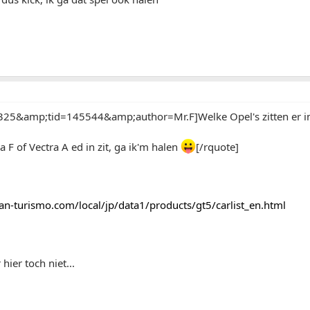
25&amp;tid=145544&amp;author=Mr.F]Welke Opel's zitten er i
a F of Vectra A ed in zit, ga ik'm halen
[/rquote]
an-turismo.com/local/jp/data1/products/gt5/carlist_en.html
hier toch niet...