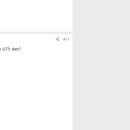
#11
n GT5 dan?