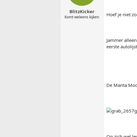
BlitzKicker
Hoef je niet z
Komt weleens kijken
Jammer alleen 
eerste autolij
De Manta Mod 
Op zich wel l