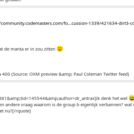
//community.codemasters.com/fo...cussion-1339/421634-dirt3-c
at de manta er in zou zitten
a 400 (Source: OXM preview &amp; Paul Coleman Twitter feed)
881&amp;tid=145544&amp;author=dr_antrax]ik denk het wel
en andere vraag waarom is de group b eigenlijk verbannen? wat w
et nu?[/rquote]