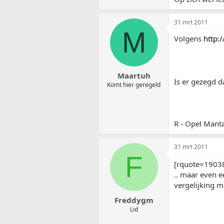
31 mrt 2011
M
Volgens
http:
Maartuh
Is er gezegd d
Komt hier geregeld
R - Opel Mant
31 mrt 2011
F
[rquote=1903
.. maar even e
vergelijking m
Freddygm
Lid