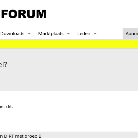
Downloads
Marktplaats
Leden
Aanm
l?
et dit:
 in DiRT met groep B