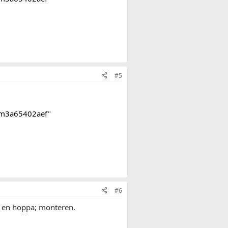
#5
tem3a65402aef
"
#6
 en hoppa; monteren.