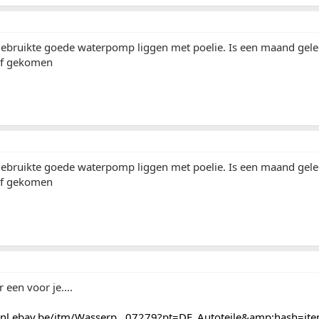
ebruikte goede waterpomp liggen met poelie. Is een maand gele
 af gekomen
ebruikte goede waterpomp liggen met poelie. Is een maand gele
 af gekomen
r een voor je....
enl.ebay.be/itm/Wasserp...07279?pt=DE_Autoteile&amp;hash=i