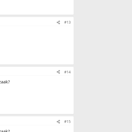
#13
#14
zaak?
#15
zaak?