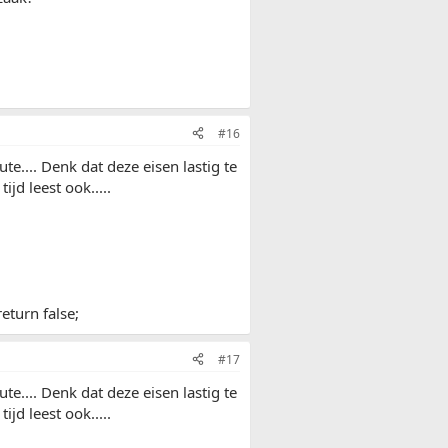
#16
te.... Denk dat deze eisen lastig te
jd leest ook.....
eturn false;
#17
te.... Denk dat deze eisen lastig te
jd leest ook.....