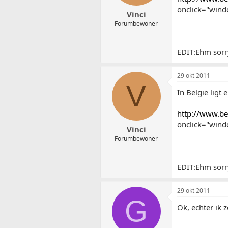
onclick="windo
Vinci
Forumbewoner
EDIT:Ehm sorry.
29 okt 2011
V
In België ligt e
http://www.b
onclick="windo
Vinci
Forumbewoner
EDIT:Ehm sorry.
29 okt 2011
G
Ok, echter ik