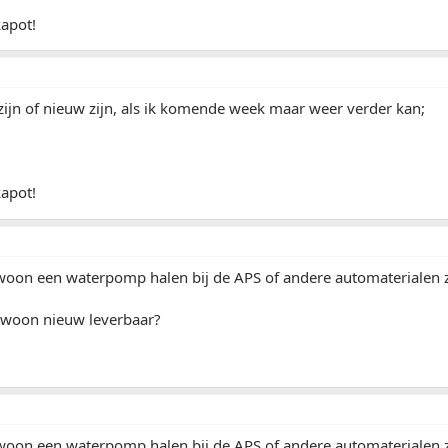
kapot!
ijn of nieuw zijn, als ik komende week maar weer verder kan;
kapot!
ewoon een waterpomp halen bij de APS of andere automaterialen 
gewoon nieuw leverbaar?
ewoon een waterpomp halen bij de APS of andere automaterialen 