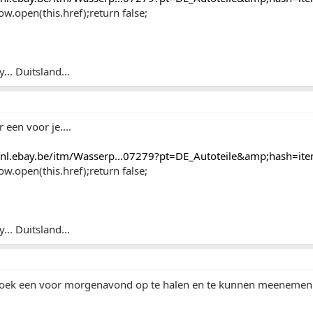
w.open(this.href);return false;
.. Duitsland...
r een voor je....
enl.ebay.be/itm/Wasserp...07279?pt=DE_Autoteile&amp;hash=i
w.open(this.href);return false;
.. Duitsland...
 zoek een voor morgenavond op te halen en te kunnen meenemen