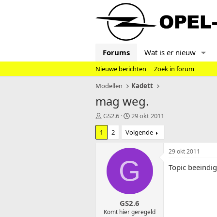
Forums
Wat is er nieuw
Nieuwe berichten
Zoek in forum
Modellen
Kadett
mag weg.
T
S
GS2.6
29 okt 2011
o
t
1
2
Volgende
p
a
i
r
c
t
29 okt 2011
s
d
G
Topic beeindi
t
a
a
t
r
u
t
m
GS2.6
e
r
Komt hier geregeld