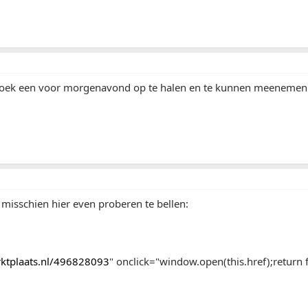
 zoek een voor morgenavond op te halen en te kunnen meenemen
, misschien hier even proberen te bellen:
arktplaats.nl/496828093
" onclick="window.open(this.href);return f