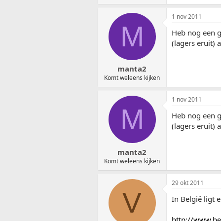
1 nov 2011
M
Heb nog een g
(lagers eruit)
manta2
Komt weleens kijken
1 nov 2011
M
Heb nog een g
(lagers eruit)
manta2
Komt weleens kijken
29 okt 2011
V
In België ligt e
http://www.b