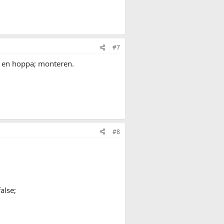
#7
 en hoppa; monteren.
#8
alse;