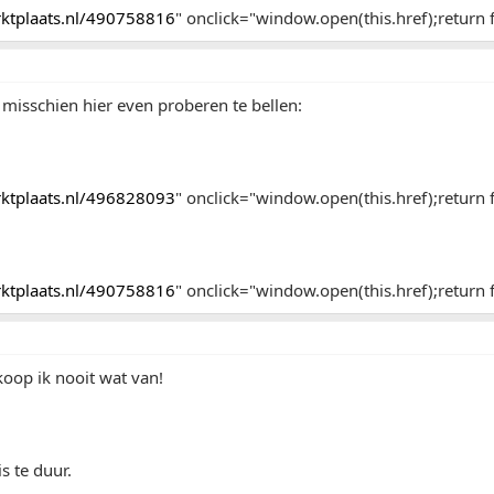
arktplaats.nl/490758816
" onclick="window.open(this.href);return f
, misschien hier even proberen te bellen:
arktplaats.nl/496828093
" onclick="window.open(this.href);return f
arktplaats.nl/490758816
" onclick="window.open(this.href);return f
 koop ik nooit wat van!
s te duur.