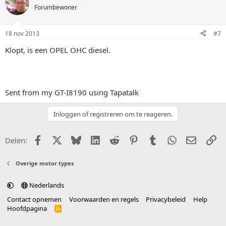
Forumbewoner
18 nov 2013
#7
Klopt, is een OPEL OHC diesel.
Sent from my GT-I8190 using Tapatalk
Inloggen of registreren om te reageren.
Facebook
X (Twitter)
Bluesky
LinkedIn
Reddit
Pinterest
Tumblr
WhatsApp
E-mail
Li
Delen:
Overige motor types
Nederlands
Contact opnemen
Voorwaarden en regels
Privacybeleid
Help
Hoofdpagina
R
S
S
®