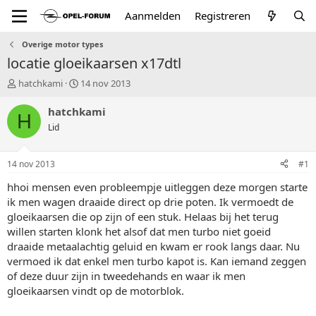
Aanmelden
Registreren
Overige motor types
locatie gloeikaarsen x17dtl
T
S
hatchkami
14 nov 2013
o
t
p
a
hatchkami
H
i
r
Lid
c
t
s
d
t
a
14 nov 2013
#1
a
t
r
u
hhoi mensen even probleempje uitleggen deze morgen starte
t
m
ik men wagen draaide direct op drie poten. Ik vermoedt de
e
gloeikaarsen die op zijn of een stuk. Helaas bij het terug
r
willen starten klonk het alsof dat men turbo niet goeid
draaide metaalachtig geluid en kwam er rook langs daar. Nu
vermoed ik dat enkel men turbo kapot is. Kan iemand zeggen
of deze duur zijn in tweedehands en waar ik men
gloeikaarsen vindt op de motorblok.