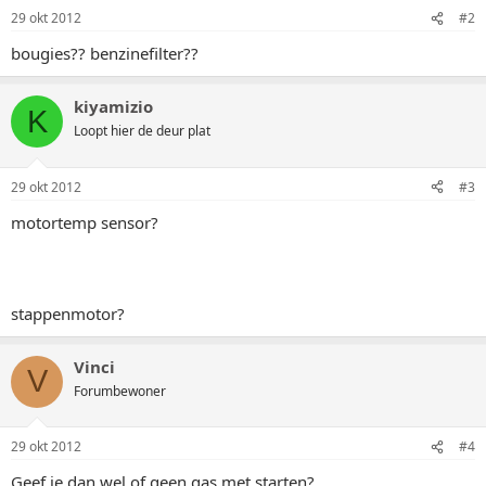
29 okt 2012
#2
bougies?? benzinefilter??
kiyamizio
K
Loopt hier de deur plat
29 okt 2012
#3
motortemp sensor?
stappenmotor?
Vinci
V
Forumbewoner
29 okt 2012
#4
Geef je dan wel of geen gas met starten?