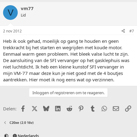
vm77
V
Lid
2 nov 2012
#7
Heb ik ook gehad, moeilijk op gang te houden en geen
trekkracht bij het starten en wegrijden met koude motor.
Eenmaal warm geen probleem. Het bleek valse lucht te zijn.
De aansluiting van de SFI vervanger op het gasklephuis was
niet luchtdicht. Ik heb een kleine kunstof SFI vervanger in
mijn VM-77 maar deze kun je niet goed met de 4 boutjes
aantrekken. Hier moet ik nog eens wat op verzinnen.
Inloggen of registreren om te reageren.
Facebook
X (Twitter)
Bluesky
LinkedIn
Reddit
Pinterest
Tumblr
WhatsApp
E-mail
Li
Delen:
C20xe (2.0 16v)
Nederlands