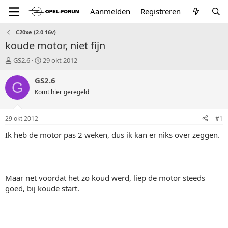
Aanmelden
Registreren
C20xe (2.0 16v)
koude motor, niet fijn
T
S
GS2.6
29 okt 2012
o
t
p
a
GS2.6
G
i
r
Komt hier geregeld
c
t
s
d
t
a
29 okt 2012
#1
a
t
r
u
Ik heb de motor pas 2 weken, dus ik kan er niks over zeggen.
t
m
e
r
Maar net voordat het zo koud werd, liep de motor steeds
goed, bij koude start.