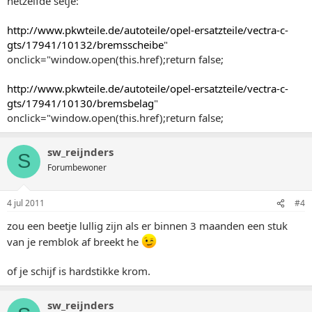
hetzelfde setje:
http://www.pkwteile.de/autoteile/opel-ersatzteile/vectra-c-
gts/17941/10132/bremsscheibe
"
onclick="window.open(this.href);return false;
http://www.pkwteile.de/autoteile/opel-ersatzteile/vectra-c-
gts/17941/10130/bremsbelag
"
onclick="window.open(this.href);return false;
sw_reijnders
S
Forumbewoner
4 jul 2011
#4
zou een beetje lullig zijn als er binnen 3 maanden een stuk
van je remblok af breekt he
of je schijf is hardstikke krom.
sw_reijnders