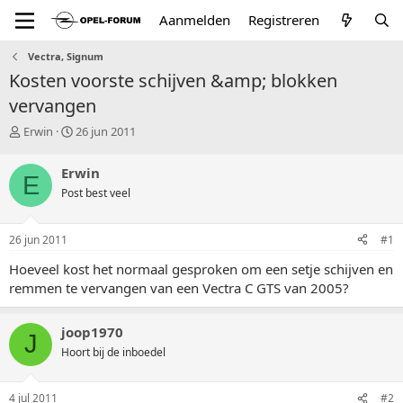
Aanmelden
Registreren
Vectra, Signum
Kosten voorste schijven &amp; blokken
vervangen
T
S
Erwin
26 jun 2011
o
t
p
a
Erwin
E
i
r
Post best veel
c
t
s
d
t
a
26 jun 2011
#1
a
t
r
u
Hoeveel kost het normaal gesproken om een setje schijven en
t
m
remmen te vervangen van een Vectra C GTS van 2005?
e
r
joop1970
J
Hoort bij de inboedel
4 jul 2011
#2