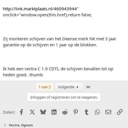
http://link.marktplaats.nl/460943944
"
onclick="window.open(this.href);return false;
Zij monteren schijven van het Deense merk NK met 3 jaar
garantie op de schijven en 1 jaar op de blokken.
Ik heb een vectra C 1.9 CDTI, de schijven bevallen tot op
heden goed. :thumb
Laatste
1 van 2
Volgende
Inloggen of registreren om te reageren.
Facebook
X (Twitter)
Bluesky
LinkedIn
Reddit
Pinterest
Tumblr
WhatsApp
E-mail
Li
Delen:
Vectra, Signum