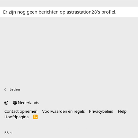
Er zijn nog geen berichten op astrastation28's profiel.
Leden
Nederlands
Contact opnemen
Voorwaarden en regels
Privacybeleid
Help
Hoofdpagina
R
S
S
®
Community platform by XenForo
© 2010-2025 XenForo Ltd.
vertaald door
BB.nl