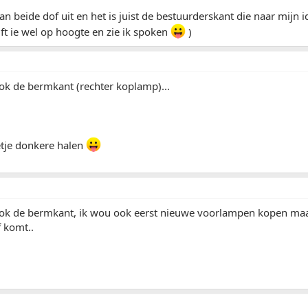
aan beide dof uit en het is juist de bestuurderskant die naar mijn
jft ie wel op hoogte en zie ik spoken
)
 ook de bermkant (rechter koplamp)...
etje donkere halen
 ook de bermkant, ik wou ook eerst nieuwe voorlampen kopen maar 
f komt..