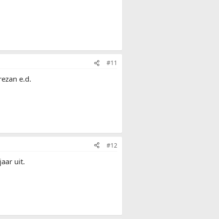
#11
rezan e.d.
#12
aar uit.