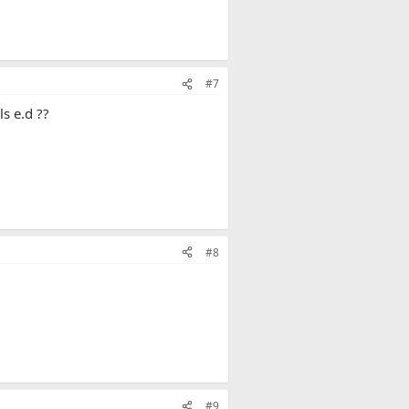
#7
ls e.d ??
#8
#9