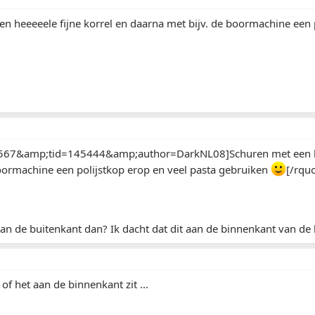
n heeeeele fijne korrel en daarna met bijv. de boormachine een p
567&amp;tid=145444&amp;author=DarkNL08]Schuren met een hee
oormachine een polijstkop erop en veel pasta gebruiken
[/rqu
 aan de buitenkant dan? Ik dacht dat dit aan de binnenkant van de
 of het aan de binnenkant zit ...