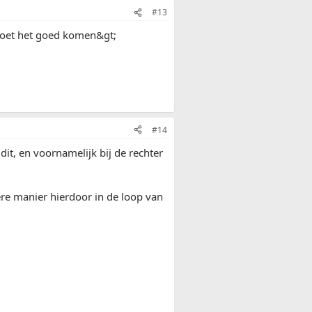
#13
moet het goed komen&gt;
#14
, en voornamelijk bij de rechter
ere manier hierdoor in de loop van