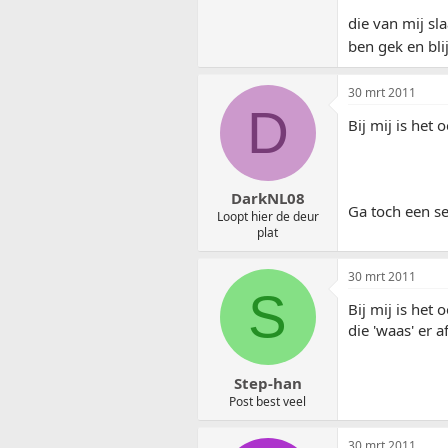
die van mij sl
ben gek en bli
30 mrt 2011
D
Bij mij is het
DarkNL08
Ga toch een s
Loopt hier de deur
plat
30 mrt 2011
S
Bij mij is het
die 'waas' er a
Step-han
Post best veel
30 mrt 2011