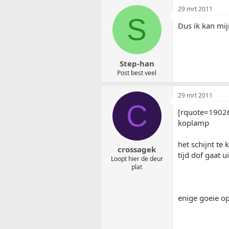
29 mrt 2011
S
Dus ik kan mi
Step-han
Post best veel
29 mrt 2011
C
[rquote=19026
koplamp
het schijnt te
crossagek
tijd dof gaat u
Loopt hier de deur
plat
enige goeie op