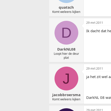
quatsch
Komt weleens kijken
29 mrt 2011
D
Ik dacht dat he
DarkNL08
Loopt hier de deur
plat
29 mrt 2011
J
ja het zit wel
jacobbroersma
DarkNL 08 wat
Komt weleens kijken
29 mrt 2011