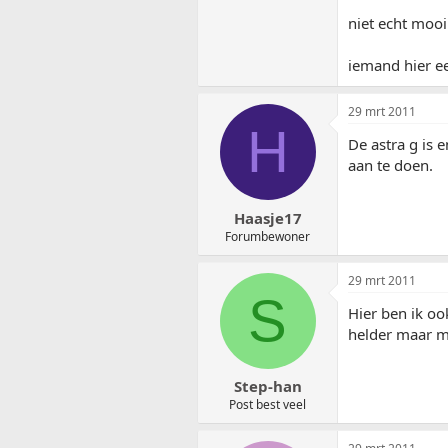
niet echt mooi
iemand hier ee
29 mrt 2011
H
De astra g is 
aan te doen.
Haasje17
Forumbewoner
29 mrt 2011
S
Hier ben ik o
helder maar mi
Step-han
Post best veel