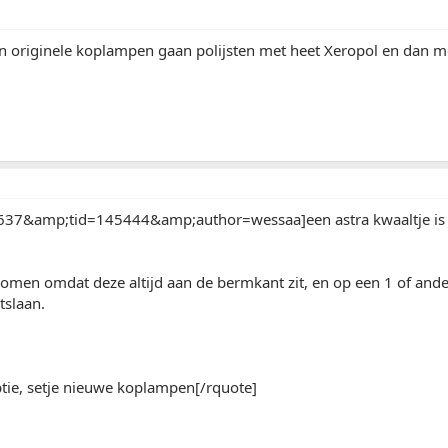
jn originele koplampen gaan polijsten met heet Xeropol en dan 
37&amp;tid=145444&amp;author=wessaa]een astra kwaaltje is dit
 komen omdat deze altijd aan de bermkant zit, en op een 1 of and
itslaan.
tie, setje nieuwe koplampen[/rquote]