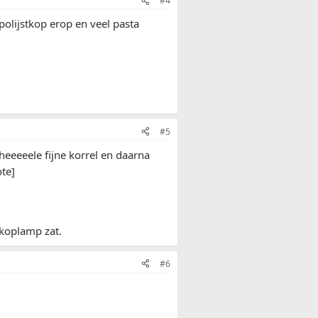
#4
olijstkop erop en veel pasta
#5
eeele fijne korrel en daarna
ote]
 koplamp zat.
#6