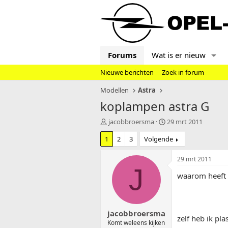
Forums
Wat is er nieuw
Nieuwe berichten
Zoek in forum
Modellen
Astra
koplampen astra G
T
S
jacobbroersma
29 mrt 2011
o
t
1
2
3
Volgende
p
a
i
r
c
t
29 mrt 2011
s
d
J
waarom heeft 
t
a
a
t
r
u
t
m
jacobbroersma
e
zelf heb ik pl
r
Komt weleens kijken