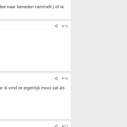
 idee naar beneden rammelt ( of ik
#15
#16
ik vind ze eigenlijk mooi zat als
#17