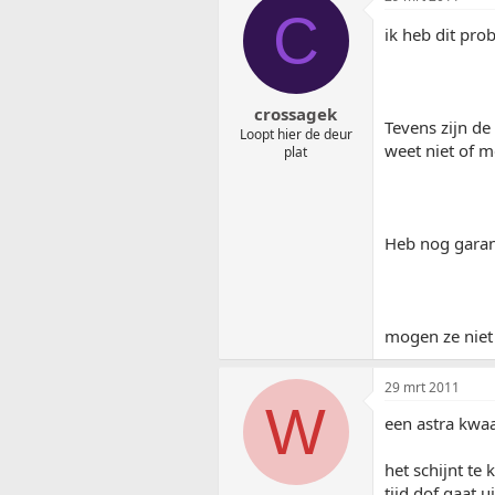
C
ik heb dit pr
crossagek
Tevens zijn de
Loopt hier de deur
weet niet of m
plat
Heb nog garant
mogen ze niet 
29 mrt 2011
W
een astra kwaa
het schijnt te
tijd dof gaat u