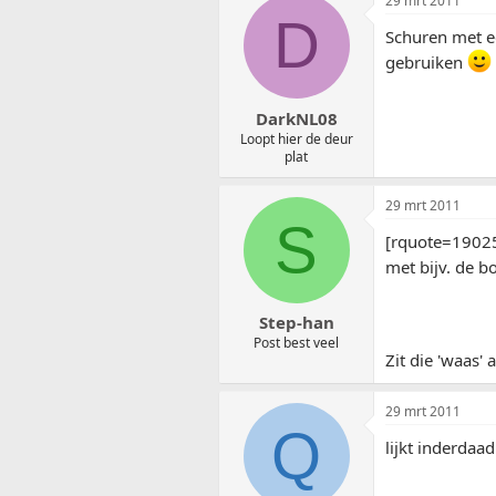
29 mrt 2011
D
Schuren met ee
gebruiken
DarkNL08
Loopt hier de deur
plat
29 mrt 2011
S
[rquote=1902
met bijv. de b
Step-han
Post best veel
Zit die 'waas'
29 mrt 2011
Q
lijkt inderdaad