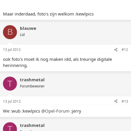
Maar inderdaad, foto's zijn welkom :kewlpics
blauwe
B
Lid
13 jul 2012
#12
ook foto's moet ik nog maken idd, als treurige digitale
herinnering.
trashmetal
T
Forumbewoner
13 jul 2012
#13
We :wub :kewlpics
@Opel-Forum
:jerry
trashmetal
T