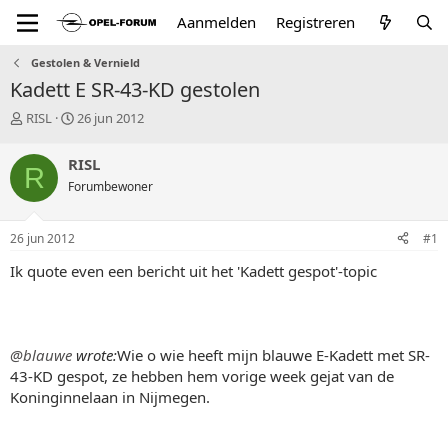
Aanmelden
Registreren
Gestolen & Vernield
Kadett E SR-43-KD gestolen
T
S
RISL
26 jun 2012
o
t
p
a
RISL
R
i
r
Forumbewoner
c
t
s
d
t
a
26 jun 2012
#1
a
t
r
u
Ik quote even een bericht uit het 'Kadett gespot'-topic
t
m
e
r
@blauwe
wrote:
Wie o wie heeft mijn blauwe E-Kadett met SR-
43-KD gespot, ze hebben hem vorige week gejat van de
Koninginnelaan in Nijmegen.