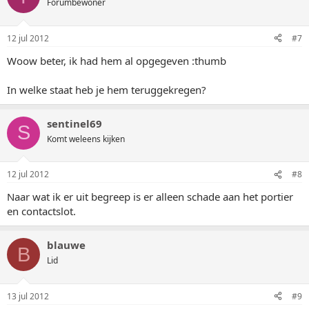
Forumbewoner
12 jul 2012
#7
Woow beter, ik had hem al opgegeven :thumb
In welke staat heb je hem teruggekregen?
sentinel69
S
Komt weleens kijken
12 jul 2012
#8
Naar wat ik er uit begreep is er alleen schade aan het portier
en contactslot.
blauwe
B
Lid
13 jul 2012
#9