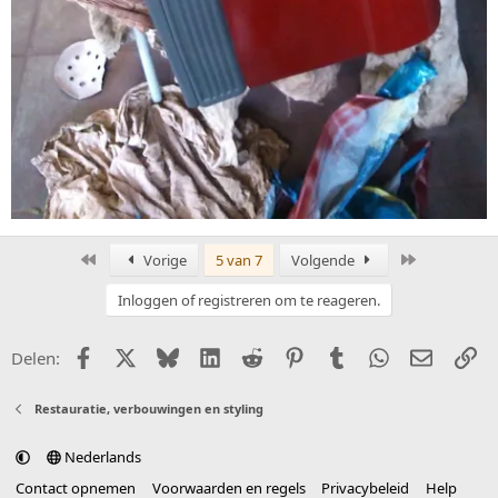
Eerste
Laatste
Vorige
5 van 7
Volgende
Inloggen of registreren om te reageren.
Facebook
X (Twitter)
Bluesky
LinkedIn
Reddit
Pinterest
Tumblr
WhatsApp
E-mail
Li
Delen:
Restauratie, verbouwingen en styling
Nederlands
Contact opnemen
Voorwaarden en regels
Privacybeleid
Help