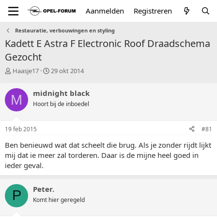
Aanmelden
Registreren
Restauratie, verbouwingen en styling
Kadett E Astra F Electronic Roof Draadschema
Gezocht
T
S
Haasje17
29 okt 2014
o
t
p
a
midnight black
M
i
r
Hoort bij de inboedel
c
t
s
d
t
a
19 feb 2015
#81
a
t
r
u
Ben benieuwd wat dat scheelt die brug. Als je zonder rijdt lijkt
t
m
mij dat ie meer zal torderen. Daar is de mijne heel goed in
e
ieder geval.
r
Peter.
P
Komt hier geregeld