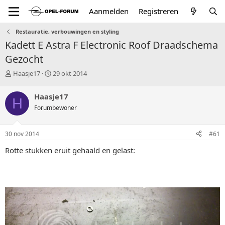
Aanmelden
Registreren
Restauratie, verbouwingen en styling
Kadett E Astra F Electronic Roof Draadschema
Gezocht
T
S
Haasje17
29 okt 2014
o
t
p
a
Haasje17
H
i
r
Forumbewoner
c
t
s
d
t
a
30 nov 2014
#61
a
t
r
u
Rotte stukken eruit gehaald en gelast:
t
m
e
r