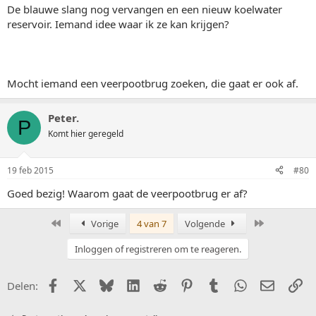
De blauwe slang nog vervangen en een nieuw koelwater
reservoir. Iemand idee waar ik ze kan krijgen?
Mocht iemand een veerpootbrug zoeken, die gaat er ook af.
Peter.
P
Komt hier geregeld
19 feb 2015
#80
Goed bezig! Waarom gaat de veerpootbrug er af?
Eerste
Laatste
Vorige
4 van 7
Volgende
Inloggen of registreren om te reageren.
Facebook
X (Twitter)
Bluesky
LinkedIn
Reddit
Pinterest
Tumblr
WhatsApp
E-mail
Li
Delen: