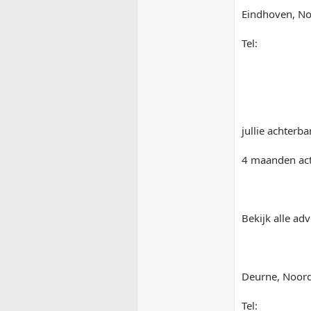
Eindhoven, N
Tel:
jullie achterba
4 maanden act
Bekijk alle adv
Deurne, Noor
Tel: