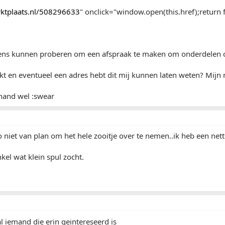
arktplaats.nl/508296633
" onclick="window.open(this.href);return f
ns kunnen proberen om een afspraak te maken om onderdelen o
lukt en eventueel een adres hebt dit mij kunnen laten weten? Mij
rhand wel :swear
 niet van plan om het hele zooitje over te nemen..ik heb een net
kel wat klein spul zocht.
l iemand die erin geintereseerd is