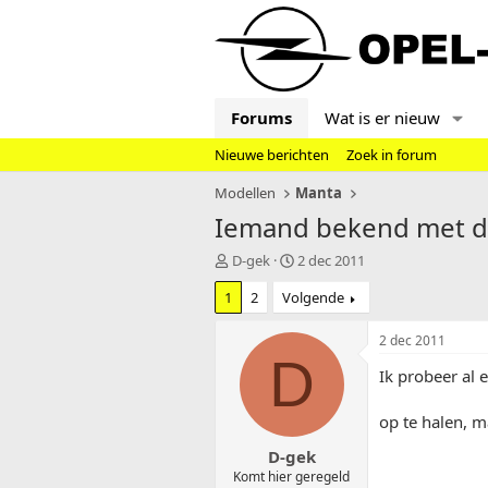
Forums
Wat is er nieuw
Nieuwe berichten
Zoek in forum
Modellen
Manta
Iemand bekend met d
T
S
D-gek
2 dec 2011
o
t
1
2
Volgende
p
a
i
r
c
t
2 dec 2011
s
d
D
Ik probeer al 
t
a
a
t
r
u
op te halen, m
t
m
D-gek
e
r
Komt hier geregeld