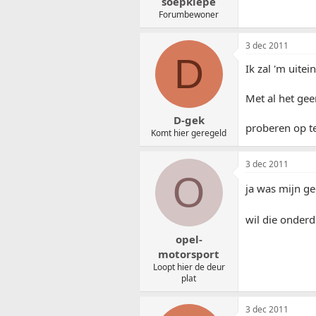
soepkiepe
Forumbewoner
3 dec 2011
D
Ik zal 'm uite
Met al het gee
D-gek
proberen op te
Komt hier geregeld
3 dec 2011
O
ja was mijn g
wil die onder
opel-
motorsport
Loopt hier de deur
plat
3 dec 2011