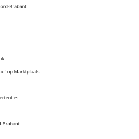
oord-Brabant
nk:
ief op Marktplaats
ertenties
d-Brabant