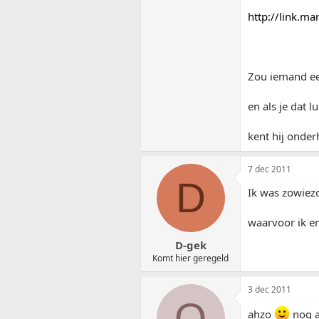
http://link.m
Zou iemand ee
en als je dat 
kent hij onde
7 dec 2011
D
Ik was zowiezo
waarvoor ik en
D-gek
Komt hier geregeld
3 dec 2011
O
ahzo
nog a