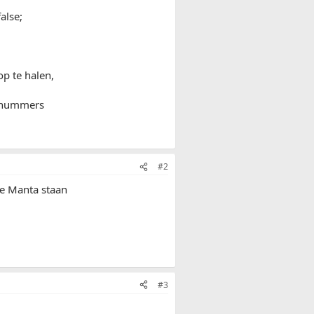
alse;
p te halen,
n nummers
#2
te Manta staan
#3