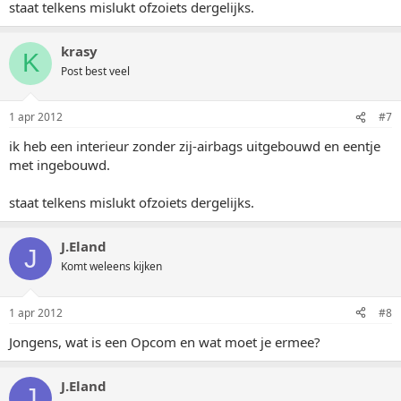
staat telkens mislukt ofzoiets dergelijks.
krasy
K
Post best veel
1 apr 2012
#7
ik heb een interieur zonder zij-airbags uitgebouwd en eentje
met ingebouwd.
staat telkens mislukt ofzoiets dergelijks.
J.Eland
J
Komt weleens kijken
1 apr 2012
#8
Jongens, wat is een Opcom en wat moet je ermee?
J.Eland
J