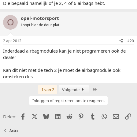
Die bepaald namelijk of je 2, 4 of 6 airbags hebt.
opel-motorsport
O
Loopt hier de deur plat
2 apr 2012
#20
Inderdaad airbagmodules kan je niet programeren ook de
dealer
Kan dit niet met de tech 2 je moet de airbagmodule ook
omsteken dus
Laatste
1 van 2
Volgende
Inloggen of registreren om te reageren.
Facebook
X (Twitter)
Bluesky
LinkedIn
Reddit
Pinterest
Tumblr
WhatsApp
E-mail
Li
Delen:
Astra