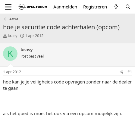
Aanmelden
Registreren
Astra
hoe je securitie code achterhalen (opcom)
T
S
krasy
1 apr 2012
o
t
p
a
krasy
K
i
r
Post best veel
c
t
s
d
t
a
1 apr 2012
#1
a
t
r
u
hoe kan je je veiligheids code opvragen zonder naar de dealer
t
m
te gaan.
e
r
als het goed is moet het ook via een opcom mogelijk zijn.