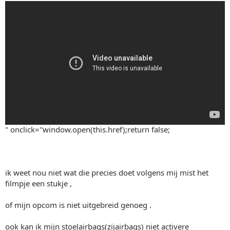
" onclick="window.open(this.href);return false;
ik weet nou niet wat die precies doet volgens mij mist het
filmpje een stukje ,
of mijn opcom is niet uitgebreid genoeg .
ook kan ik mijn stoelairbags(zijairbags) niet activere