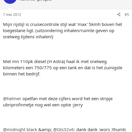
7 mei 2012
#5
Mijn rijstijl is cruisecontrole stijl wat 'max' 5kmh boven het
toegestane ligt. (uitzondering inhalen/ruimte geven op
snelweg tijdens inhalen!)
Met mn 110pk diesel (H Astra) haal ik met snelweg
kilometers een 750/775 op een tank en dat is het zuinigste
binnen het bedrijf.
@helmer
opelfan met deze cijfers word het een stripje
ubriprofinnetje nog wel een optie :jerry
@midnight black
&amp;
@Gts32v6
: dank dank :wors :thumb