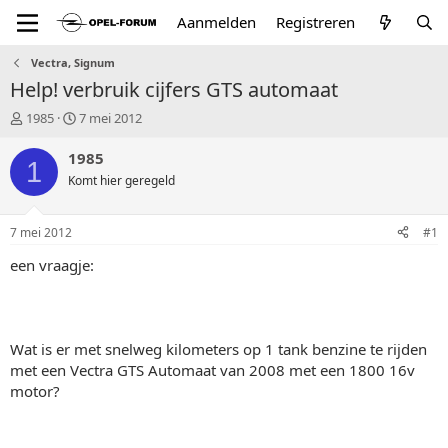
Aanmelden
Registreren
Vectra, Signum
Help! verbruik cijfers GTS automaat
T
S
1985
7 mei 2012
o
t
p
a
1985
1
i
r
Komt hier geregeld
c
t
s
d
t
a
7 mei 2012
#1
a
t
r
u
een vraagje:
t
m
e
r
Wat is er met snelweg kilometers op 1 tank benzine te rijden
met een Vectra GTS Automaat van 2008 met een 1800 16v
motor?