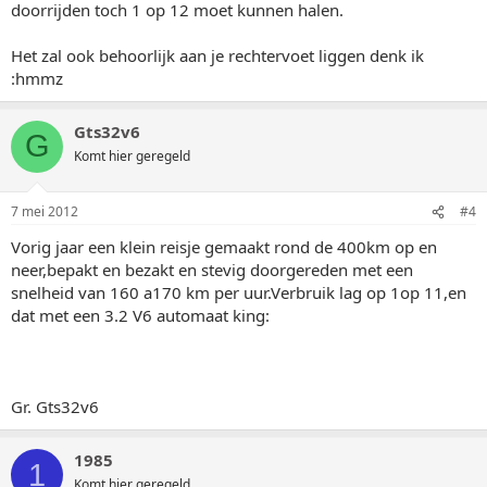
doorrijden toch 1 op 12 moet kunnen halen.
Het zal ook behoorlijk aan je rechtervoet liggen denk ik
:hmmz
Gts32v6
G
Komt hier geregeld
7 mei 2012
#4
Vorig jaar een klein reisje gemaakt rond de 400km op en
neer,bepakt en bezakt en stevig doorgereden met een
snelheid van 160 a170 km per uur.Verbruik lag op 1op 11,en
dat met een 3.2 V6 automaat king:
Gr. Gts32v6
1985
1
Komt hier geregeld