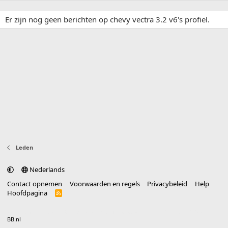
Er zijn nog geen berichten op chevy vectra 3.2 v6's profiel.
Leden
Nederlands
Contact opnemen
Voorwaarden en regels
Privacybeleid
Help
Hoofdpagina
R
S
S
®
Community platform by XenForo
© 2010-2025 XenForo Ltd.
vertaald door
BB.nl