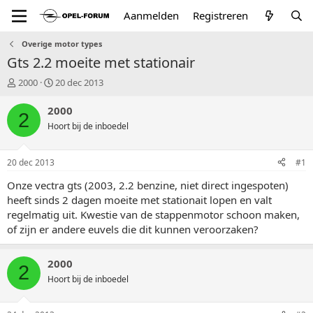
Aanmelden
Registreren
Overige motor types
Gts 2.2 moeite met stationair
T
S
2000
20 dec 2013
o
t
p
a
2000
2
i
r
Hoort bij de inboedel
c
t
s
d
t
a
20 dec 2013
#1
a
t
r
u
Onze vectra gts (2003, 2.2 benzine, niet direct ingespoten)
t
m
heeft sinds 2 dagen moeite met stationait lopen en valt
e
regelmatig uit. Kwestie van de stappenmotor schoon maken,
r
of zijn er andere euvels die dit kunnen veroorzaken?
2000
2
Hoort bij de inboedel