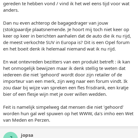
gereden te hebben vond / vind ik het wel eens tijd voor wat
anders.
Dan nu even achterop de bagagedrager van jouw
(stok)paardje plaatsnemende. Je hoort mij toch niet keer op
keer op keer in berichten aanhalen dat de auto die ik nu rijd,
de meest verkochte SUV in Europa is? Dit is een Opel forum
en het boeit denk ik helemaal niemand wat ik nu rijd.
En wat ontevreden bezitters van een produkt betreft : ik kan
het onmogelijk bewijzen maar ik denk stellig te weten dat
iedereen die niet 'gehoord' wordt door zijn retailer of de
importeur van een merk, zijn weg naar een forum vindt. Ik
zou daar bij wijze van spreken een fles frisdrank, een kratje
bier of een flesje wijn met je over willen wedden.
Feit is namelijk simpelweg dat mensen die niet 'gehoord'
worden hun gal wel spuwen op het WWW, da's imho een Wet
van Meden en Perzen.
jopsa