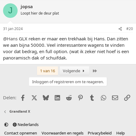
jopsa
J
Loopt hier de deur plat
31 jan 2024
#20
@Hans
GLX reken er maar een trekhaak bij Hans. Dan zitten
we aan bijna 50000. Veel interessantere wagens te vinden
voor dat bedrag, en full option. (wat ik zeker niet hoef is een
panoramisch dak of schuifdak.
Laatste
1 van 16
Volgende
Inloggen of registreren om te reageren.
Facebook
X (Twitter)
Bluesky
LinkedIn
Reddit
Pinterest
Tumblr
WhatsApp
E-mail
Li
Delen:
Grandland X
Nederlands
Contact opnemen
Voorwaarden en regels
Privacybeleid
Help