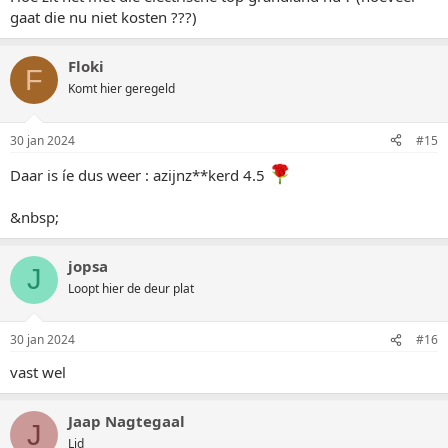
gaat die nu niet kosten ???)
Floki
F
Komt hier geregeld
30 jan 2024
#15
Daar is íe dus weer : azijnz**kerd 4.5
&nbsp;
jopsa
J
Loopt hier de deur plat
30 jan 2024
#16
vast wel
Jaap Nagtegaal
J
Lid