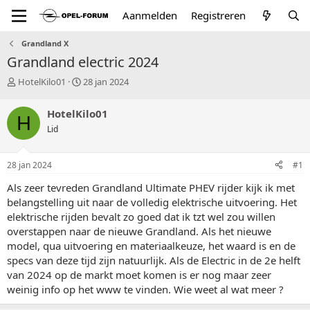
Aanmelden
Registreren
Grandland X
Grandland electric 2024
T
S
HotelKilo01
28 jan 2024
o
t
p
a
HotelKilo01
H
i
r
Lid
c
t
s
d
t
a
28 jan 2024
#1
a
t
r
u
Als zeer tevreden Grandland Ultimate PHEV rijder kijk ik met
t
m
belangstelling uit naar de volledig elektrische uitvoering. Het
e
elektrische rijden bevalt zo goed dat ik tzt wel zou willen
r
overstappen naar de nieuwe Grandland. Als het nieuwe
model, qua uitvoering en materiaalkeuze, het waard is en de
specs van deze tijd zijn natuurlijk. Als de Electric in de 2e helft
van 2024 op de markt moet komen is er nog maar zeer
weinig info op het www te vinden. Wie weet al wat meer ?