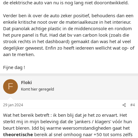
de elektrische auto van nu is nog lang niet doorontwikkeld.
Verder ben ik over de auto zeker positief, behoudens dan een
enkele kritische noot over de materiaalkeuze in het interieur.
Dat pianolak achtige plastic in de middenconsole en rondom
het pure panel is flut. Had dat bv van carbon look (zoals die
strook rechts in het dashboard) gemaakt dan was het al veel
degelijker geweest. Enfin zo heeft iedereen wellicht wat op- of
aan te merken.
Fijne dag !
Floki
F
Komt hier geregeld
29 jan 2024
#4
Wat het bereik betreft : ik ben blij dat je het zo ervaart. Het
sterkt mij in mijn beleving dat de 'jankers / klagers' vóór hun
beurt bleren. Idd bij warme weersomstandigheden gaat het
theoretische
bereik al snel omhoog naar +50 tot soms zelfs