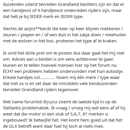
duizenden uiterst tevreden Grandland bezitters zijn en dat er
een handjevol of 4 handjesvol ontevreden rijders zijn, maar
dat heb je bij IEDER merk en IEDER type.
Slechts de azijnz**kerds die keer op keer blijven mekkeren /
zeuren / piepen en / of een duit in het zakje doen / meehuilen
met de wolven in het bos, proberen het type af te kraken.
Ik vind het dolle pret om te posten dus daar gaat het mij niet
om. Advies aan u beiden is om eens achterover te gaan
leunen en te tellen hoeveel mensen hier op het forum nu
ÉCHT een probleem hebben ondervonden met hun autootje.
Enkele handjes vol............. Noem mij één merk / type waar
dat niet zo is en zet daar de inmiddels vele tienduizenden
tevreden Grandland rijders tegenover.
Met name forumlid
@jopsa
zoemt de laatste tijd in op de
Stellantis problematiek. Ik vraag / vroeg mij wel eens af of hij
weet dat die motor in een stuk of 5,6,7, 8? merken is
ingebouwd? Ik betwijfel het. Het komt hem goed uit dat het
de GLX betreft want daar had hij toch al niets mee.