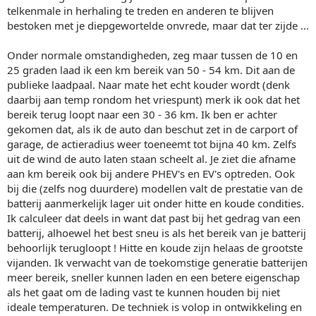
telkenmale in herhaling te treden en anderen te blijven
bestoken met je diepgewortelde onvrede, maar dat ter zijde ...
Onder normale omstandigheden, zeg maar tussen de 10 en
25 graden laad ik een km bereik van 50 - 54 km. Dit aan de
publieke laadpaal. Naar mate het echt kouder wordt (denk
daarbij aan temp rondom het vriespunt) merk ik ook dat het
bereik terug loopt naar een 30 - 36 km. Ik ben er achter
gekomen dat, als ik de auto dan beschut zet in de carport of
garage, de actieradius weer toeneemt tot bijna 40 km. Zelfs
uit de wind de auto laten staan scheelt al. Je ziet die afname
aan km bereik ook bij andere PHEV's en EV's optreden. Ook
bij die (zelfs nog duurdere) modellen valt de prestatie van de
batterij aanmerkelijk lager uit onder hitte en koude condities.
Ik calculeer dat deels in want dat past bij het gedrag van een
batterij, alhoewel het best sneu is als het bereik van je batterij
behoorlijk terugloopt ! Hitte en koude zijn helaas de grootste
vijanden. Ik verwacht van de toekomstige generatie batterijen
meer bereik, sneller kunnen laden en een betere eigenschap
als het gaat om de lading vast te kunnen houden bij niet
ideale temperaturen. De techniek is volop in ontwikkeling en