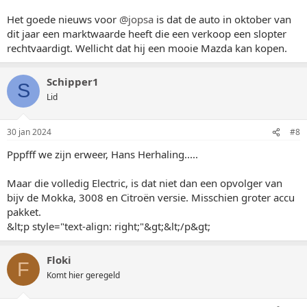
Het goede nieuws voor
@jopsa
is dat de auto in oktober van
dit jaar een marktwaarde heeft die een verkoop een slopter
rechtvaardigt. Wellicht dat hij een mooie Mazda kan kopen.
Schipper1
S
Lid
30 jan 2024
#8
Pppfff we zijn erweer, Hans Herhaling.....
Maar die volledig Electric, is dat niet dan een opvolger van
bijv de Mokka, 3008 en Citroën versie. Misschien groter accu
pakket.
&lt;p style="text-align: right;"&gt;&lt;/p&gt;
Floki
F
Komt hier geregeld