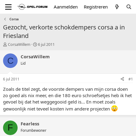
Aanmelden
Registreren
Corsa
Gezocht, verkorte schokdempers corsa a in
Friesland
T
S
CorsaWillem
6 jul 2011
o
t
p
a
CorsaWillem
C
i
r
Lid
c
t
s
d
t
a
6 jul 2011
#1
a
t
r
u
Zoals de titel zegt, de voorste dempers van mijn corsa doen
t
m
zo goed als nix meer, en die 180 euro schroefsetjes heb ik het
e
gevoel bij dat het weggegooid geld is... En moet zoals
r
gewoonlijk niet teveel kosten ivm andere projecten
Fearless
F
Forumbewoner