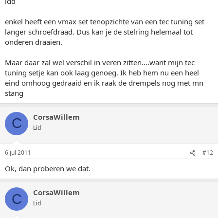
idd
enkel heeft een vmax set tenopzichte van een tec tuning set
langer schroefdraad. Dus kan je de stelring helemaal tot
onderen draaien.
Maar daar zal wel verschil in veren zitten....want mijn tec
tuning setje kan ook laag genoeg. Ik heb hem nu een heel
eind omhoog gedraaid en ik raak de drempels nog met mn
stang
CorsaWillem
C
Lid
6 jul 2011
#12
Ok, dan proberen we dat.
CorsaWillem
C
Lid