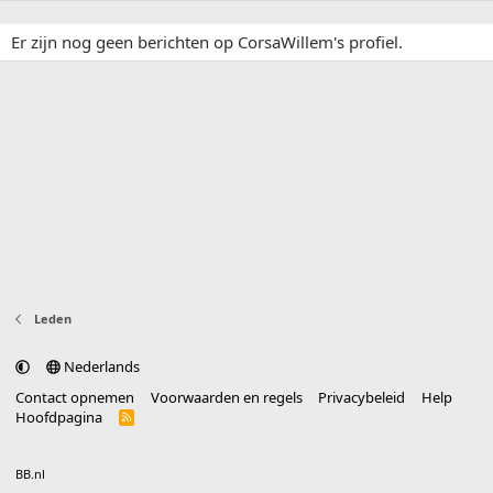
Er zijn nog geen berichten op CorsaWillem's profiel.
Leden
Nederlands
Contact opnemen
Voorwaarden en regels
Privacybeleid
Help
Hoofdpagina
R
S
S
®
Community platform by XenForo
© 2010-2025 XenForo Ltd.
vertaald door
BB.nl