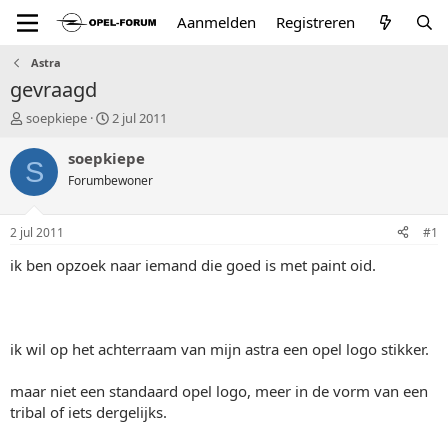
Aanmelden
Registreren
Astra
gevraagd
T
S
soepkiepe
2 jul 2011
o
t
p
a
soepkiepe
S
i
r
Forumbewoner
c
t
s
d
t
a
2 jul 2011
#1
a
t
r
u
ik ben opzoek naar iemand die goed is met paint oid.
t
m
e
r
ik wil op het achterraam van mijn astra een opel logo stikker.
maar niet een standaard opel logo, meer in de vorm van een
tribal of iets dergelijks.